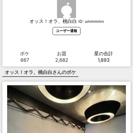
オッス！オラ、桃白白
ID:
ummmmn
ユーザー通報
ボケ
お題
星の合計
667
2,682
1,893
オッス！オラ、桃白白
さんのボケ