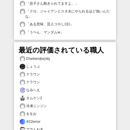
「
息子さん飽きられてますよ。
」
「
クロ、ジャイアンとスネ夫にやられるほど強いんだ
な
」
「
ある意味、芸人コロし(泣)
」
「
う〜ん、マンダムw
」
最近の評価されている職人
Dhebwidjwjxbj
しょうぶ
クラウン
クラウン
なみへえ
タムケン2
冷凍ニンジン
ををお
402error
ででんね丸