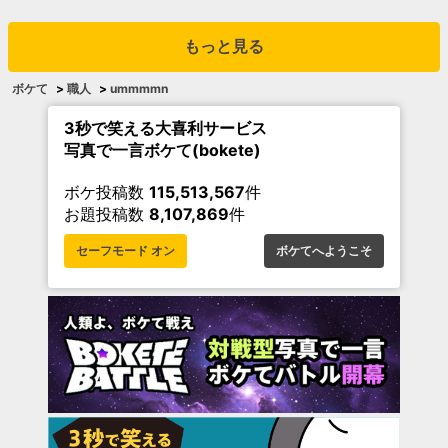
もっと見る
ボケて
>
職人
>
ummmmn
3秒で笑える大喜利サービス
写真で一言ボケて(bokete)
ボケ投稿数
115,513,567
件
お題投稿数
8,107,869
件
セーフモード オン
ボケてへようこそ