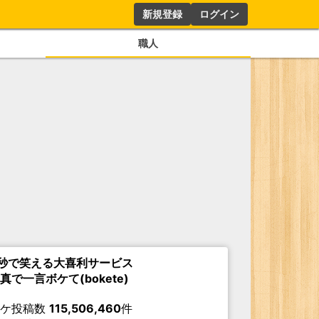
新規登録
ログイン
職人
秒で笑える大喜利サービス
真で一言ボケて(bokete)
ボケ投稿数
115,506,460
件