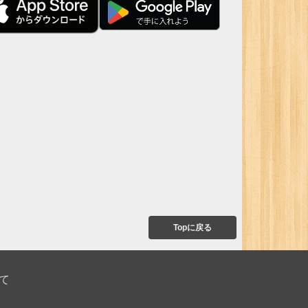
Topに戻る
て