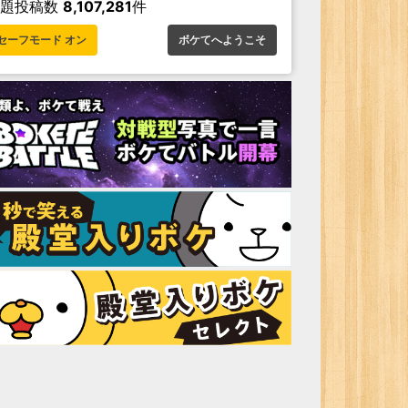
お題投稿数
8,107,281
件
セーフモード オン
ボケてへようこそ