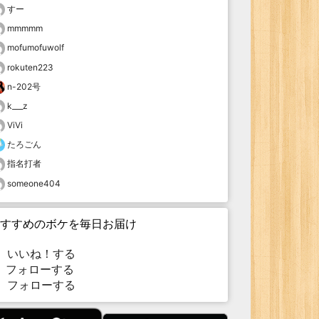
すー
mmmmm
mofumofuwolf
rokuten223
n-202号
k___z
ViVi
たろごん
指名打者
someone404
すすめのボケを毎日お届け
いいね！する
フォローする
フォローする