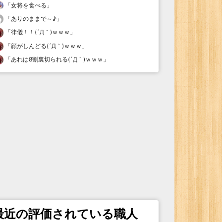
「
女将を食べる
」
「
ありのままで～♪
」
「
律儀！！(´Д｀)ｗｗｗ
」
「
顔がしんどる(´Д｀)ｗｗｗ
」
「
あれは8割裏切られる(´Д｀)ｗｗｗ
」
最近の評価されている職人