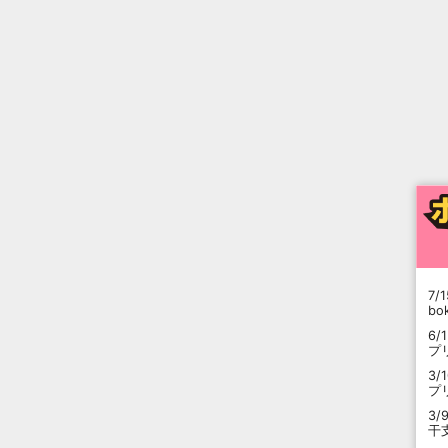
7/1
b
6/
プ
3/
プ
3/
干