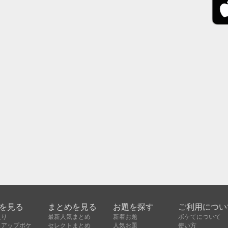
を見る
まとめを見る
お題を探す
ご利用につい
入り
最新人気まとめ
新着お題
ボケてについて
クアップボケ
セレクトまとめ
人気お題
使い方