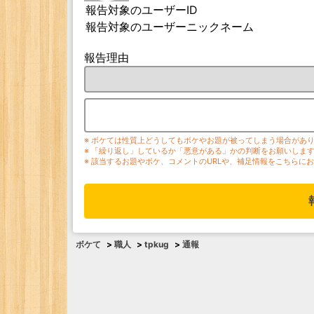
報告対象のユーザーID
報告対象のユーザーニックネーム
報告理由
※ ボケては性質上どうしてもボケやお題が被ってしまう場合があ
※ 「繰り返し」しているか「悪意がある」かの判断をお願いしま
※ 該当するお題やボケ、コメントのURLや、補足情報をこちらに
ボケて
>
職人
>
tpkug
>
通報