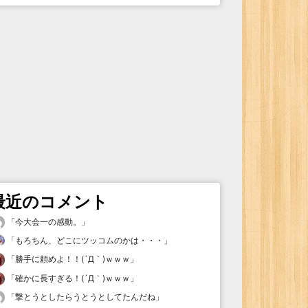
最近のコメント
「
今大会一の感動。
」
「
もろちん、どこにツッコムのかは・・・
」
「
勝手に頼めよ！！(´Д｀)ｗｗｗ
」
「
確かに長すぎる！(´Д｀)ｗｗｗ
」
「
撃とうとしたらうとうとしてたんだね
」