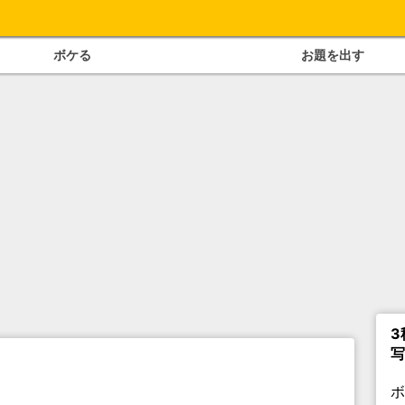
ボケる
お題を出す
3
写