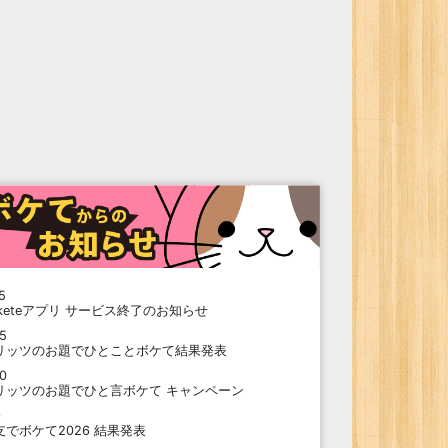
5
oketeアプリ サービス終了のお知らせ
15
リッツのお題でひとことボケて結果発表
10
リッツのお題でひと言ボケて キャンペーン
9
支でボケて2026 結果発表