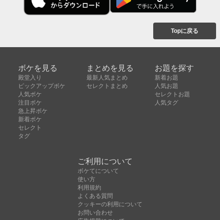
Topに戻る
ボケを見る
まとめを見る
お題を探す
殿堂入り
最新人気まとめ
新着お題
ピックアップボケ
セレクトまとめ
人気お題
人気ボケ
セレクトお題
注目ボケ
人気タグ
急上昇ボケ
新着ボケ
セレクト
タグ
ご利用について
ボケてについて
使い方
利用規約
よくある質問
クッキーの利用について
お問い合わせ