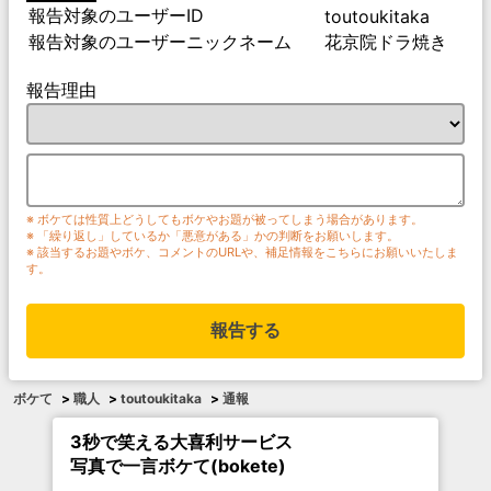
報告対象のユーザーID
toutoukitaka
報告対象のユーザーニックネーム
花京院ドラ焼き
報告理由
※ ボケては性質上どうしてもボケやお題が被ってしまう場合があります。
※ 「繰り返し」しているか「悪意がある」かの判断をお願いします。
※ 該当するお題やボケ、コメントのURLや、補足情報をこちらにお願いいたしま
す。
報告する
ボケて
>
職人
>
toutoukitaka
>
通報
3秒で笑える大喜利サービス
写真で一言ボケて(bokete)