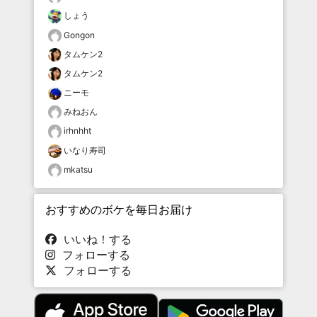
しょう
Gongon
タムケン2
タムケン2
ニーモ
みねおん
irhnhht
いなり寿司
mkatsu
おすすめのボケを毎日お届け
いいね！する
フォローする
フォローする