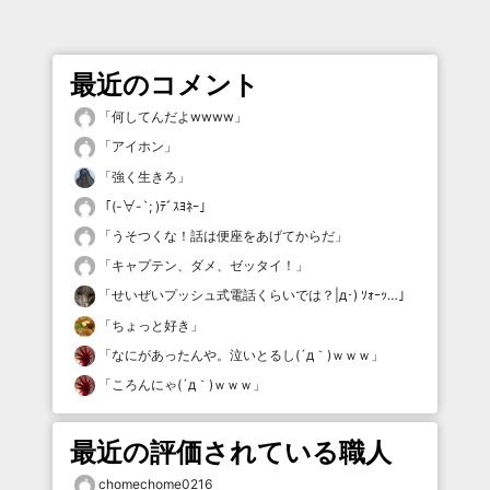
最近のコメント
「
何してんだよwwww
」
「
アイホン
」
「
強く生きろ
」
「
(-∀-`; )ﾃﾞｽﾖﾈｰ
」
「
うそつくな！話は便座をあげてからだ
」
「
キャプテン、ダメ、ゼッタイ！
」
「
せいぜいプッシュ式電話くらいでは？|д･) ｿｫｰｯ…
」
「
ちょっと好き
」
「
なにがあったんや。泣いとるし(´д｀)ｗｗｗ
」
「
ころんにゃ(´д｀)ｗｗｗ
」
最近の評価されている職人
chomechome0216