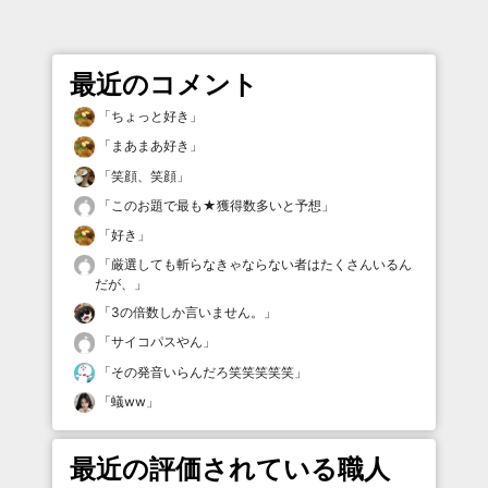
最近のコメント
「
ちょっと好き
」
「
まあまあ好き
」
「
笑顔、笑顔
」
「
このお題で最も★獲得数多いと予想
」
「
好き
」
「
厳選しても斬らなきゃならない者はたくさんいるん
だが、
」
「
3の倍数しか言いません。
」
「
サイコパスやん
」
「
その発音いらんだろ笑笑笑笑笑
」
「
蟻ww
」
最近の評価されている職人