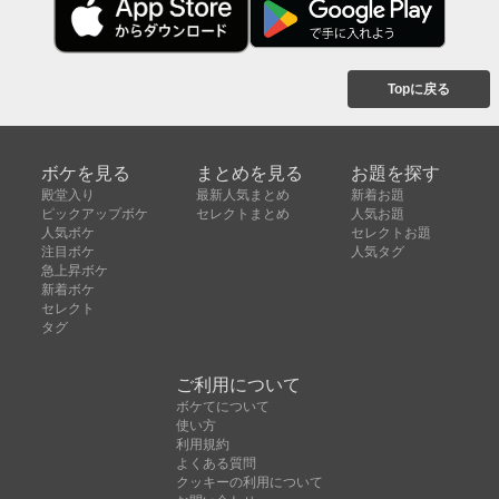
Topに戻る
ボケを見る
まとめを見る
お題を探す
殿堂入り
最新人気まとめ
新着お題
ピックアップボケ
セレクトまとめ
人気お題
人気ボケ
セレクトお題
注目ボケ
人気タグ
急上昇ボケ
新着ボケ
セレクト
タグ
ご利用について
ボケてについて
使い方
利用規約
よくある質問
クッキーの利用について