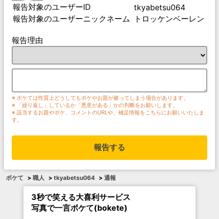
報告対象のユーザーID
tkyabetsu064
報告対象のユーザーニックネーム
トロッケンベーレン
報告理由
※ ボケては性質上どうしてもボケやお題が被ってしまう場合があります。
※ 「繰り返し」しているか「悪意がある」かの判断をお願いします。
※ 該当するお題やボケ、コメントのURLや、補足情報をこちらにお願いいたしま
す。
報告する
ボケて
>
職人
>
tkyabetsu064
>
通報
3秒で笑える大喜利サービス
写真で一言ボケて(bokete)