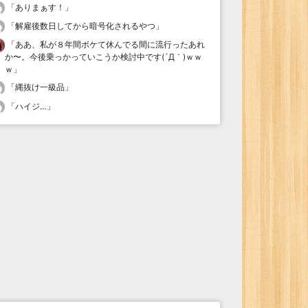
「
ありまぁす！
」
「
解雇後数日してから暗号化されるやつ
」
「
ああ、私が８年間ボケて休んでる間に流行ったあれ
か〜。今後乗っかっていこうか検討中です(´Д｀)ｗｗ
ｗ
」
「
縄抜け一級品
」
「
ハイジ…
」