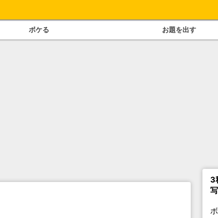
ボケる
お題を出す
3
写