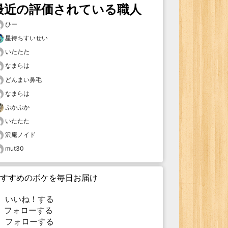
最近の評価されている職人
ひー
星待ちすいせい
いたたた
なまらは
どんまい鼻毛
なまらは
ぷかぷか
いたたた
沢庵ノイド
mut30
すすめのボケを毎日お届け
いいね！する
フォローする
フォローする