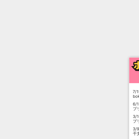
7/1
b
6/
プ
3/
プ
3/
干