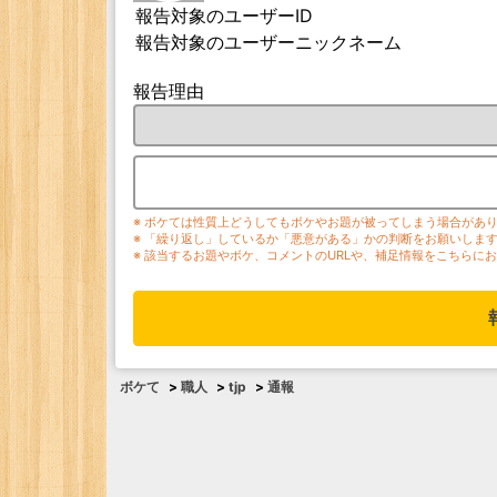
報告対象のユーザーID
報告対象のユーザーニックネーム
報告理由
※ ボケては性質上どうしてもボケやお題が被ってしまう場合があ
※ 「繰り返し」しているか「悪意がある」かの判断をお願いしま
※ 該当するお題やボケ、コメントのURLや、補足情報をこちらに
ボケて
>
職人
>
tjp
>
通報