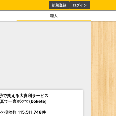
新規登録
ログイン
職人
秒で笑える大喜利サービス
真で一言ボケて(bokete)
ボケ投稿数
115,511,748
件