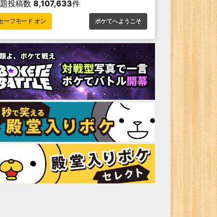
お題投稿数
8,107,633
件
セーフモード オン
ボケてへようこそ