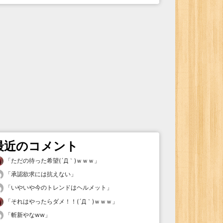
最近のコメント
「
ただの待った希望(´Д｀)ｗｗｗ
」
「
承認欲求には抗えない
」
「
いやいや今のトレンドはヘルメット
」
「
それはやったらダメ！！(´Д｀)ｗｗｗ
」
「
斬新やなww
」