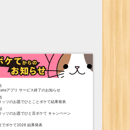
5
oketeアプリ サービス終了のお知らせ
15
リッツのお題でひとことボケて結果発表
10
リッツのお題でひと言ボケて キャンペーン
9
支でボケて2026 結果発表