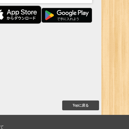
Topに戻る
て