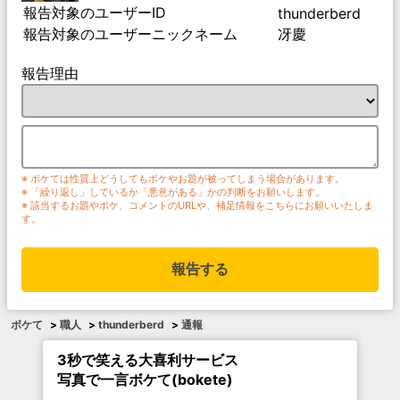
報告対象のユーザーID
thunderberd
報告対象のユーザーニックネーム
冴慶
報告理由
※ ボケては性質上どうしてもボケやお題が被ってしまう場合があります。
※ 「繰り返し」しているか「悪意がある」かの判断をお願いします。
※ 該当するお題やボケ、コメントのURLや、補足情報をこちらにお願いいたしま
す。
報告する
ボケて
>
職人
>
thunderberd
>
通報
3秒で笑える大喜利サービス
写真で一言ボケて(bokete)