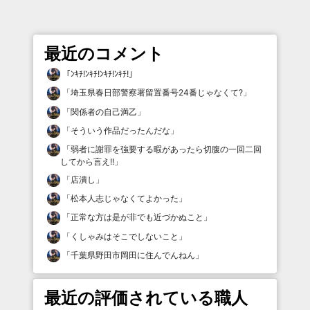
最近のコメント
「
ﾝｷﾁ!ﾝｷﾁ!ﾝｷﾁ!ﾝｷﾁ!
」
「
埼玉県春日部警察署留置番号24番じゃなくて?
」
「
関係者の自己満乙
」
「
そういう作品だったんだな
」
「
弱者に謝罪を強要する暇があったら切腹の一回二回
してから言え!!
」
「
店潰し
」
「
松本人志じゃなくてよかった
」
「
正常な方は是が非でも近づかぬこと
」
「
くしゃみはそこでしないこと
」
「
千葉県野田市岡田に住んでんねん
」
最近の評価されている職人