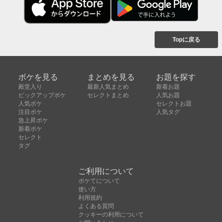
Topに戻る
ボケを見る
まとめを見る
お題を探す
殿堂入り
最新人気まとめ
新着お題
ピックアップボケ
セレクトまとめ
人気お題
人気ボケ
セレクトお題
注目ボケ
人気タグ
急上昇ボケ
新着ボケ
セレクト
タグ
ご利用について
ボケてについて
使い方
利用規約
よくある質問
クッキーの利用について