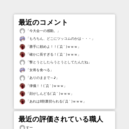
最近のコメント
「
今大会一の感動。
」
「
もろちん、どこにツッコムのかは・・・
」
「
勝手に頼めよ！！(´Д｀)ｗｗｗ
」
「
確かに長すぎる！(´Д｀)ｗｗｗ
」
「
撃とうとしたらうとうとしてたんだね
」
「
女将を食べる
」
「
ありのままで～♪
」
「
律儀！！(´Д｀)ｗｗｗ
」
「
顔がしんどる(´Д｀)ｗｗｗ
」
「
あれは8割裏切られる(´Д｀)ｗｗｗ
」
最近の評価されている職人
すー