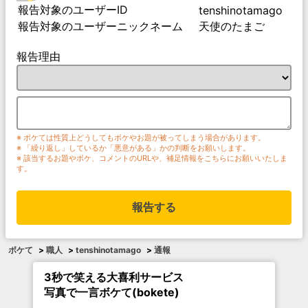
報告対象のユーザーID
tenshinotamago
報告対象のユーザーニックネーム
天使のたまご
報告理由
※ ボケては性質上どうしてもボケやお題が被ってしまう場合があります。
※ 「繰り返し」しているか「悪意がある」かの判断をお願いします。
※ 該当するお題やボケ、コメントのURLや、補足情報をこちらにお願いいたしま
す。
報告する
ボケて
>
職人
>
tenshinotamago
>
通報
3秒で笑える大喜利サービス
写真で一言ボケて(bokete)