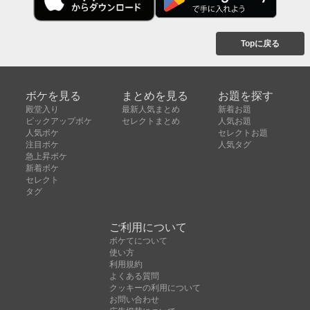
Topに戻る
ボケを見る
まとめを見る
お題を探す
殿堂入り
最新人気まとめ
新着お題
ピックアップボケ
セレクトまとめ
人気お題
人気ボケ
セレクトお題
注目ボケ
人気タグ
急上昇ボケ
新着ボケ
セレクト
タグ
ご利用について
ボケてについて
使い方
利用規約
よくある質問
クッキーの利用について
お問い合わせ