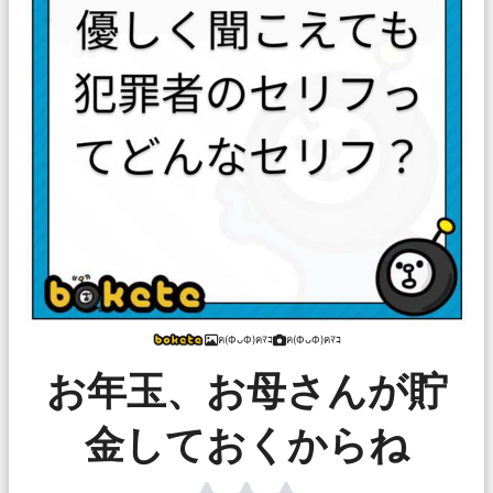
ฅ(ФᴗФ)ฅﾏｺ
ฅ(ФᴗФ)ฅﾏｺ
お年玉、お母さんが貯
金しておくからね