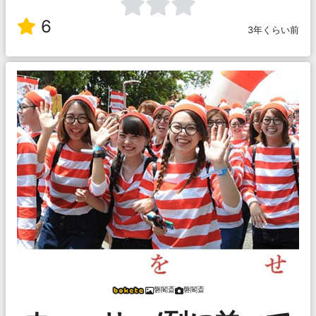
6
3年くらい前
磐閣斎
磐閣斎