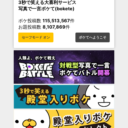
3秒で笑える大喜利サービス
写真で一言ボケて(bokete)
ボケ投稿数
115,513,567
件
お題投稿数
8,107,869
件
セーフモード オン
ボケてへようこそ