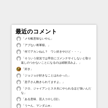
最近のコメント
「
メモ帳意味ないやん
」
「
アブない将軍様。
」
「
何でアカンねん？ ワシ好きやけど・・・
」
「
そういう状況では早目にゴメンナサイしないと取り
返しのつかないことになるのは経験済みよ。
」
「
好き
」
「
ジョジョが好きなことはわかった
」
「
息子さん飽きられてますよ。
」
「
クロ、ジャイアンとスネ夫にやられるほど強いんだ
な
」
「
ある意味、芸人コロし(泣)
」
「
う〜ん、マンダムw
」