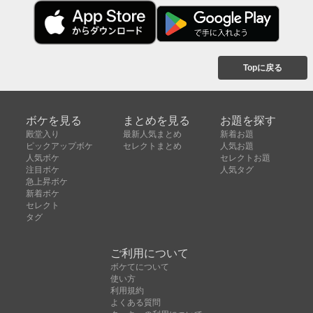
Topに戻る
ボケを見る
まとめを見る
お題を探す
殿堂入り
最新人気まとめ
新着お題
ピックアップボケ
セレクトまとめ
人気お題
人気ボケ
セレクトお題
注目ボケ
人気タグ
急上昇ボケ
新着ボケ
セレクト
タグ
ご利用について
ボケてについて
使い方
利用規約
よくある質問