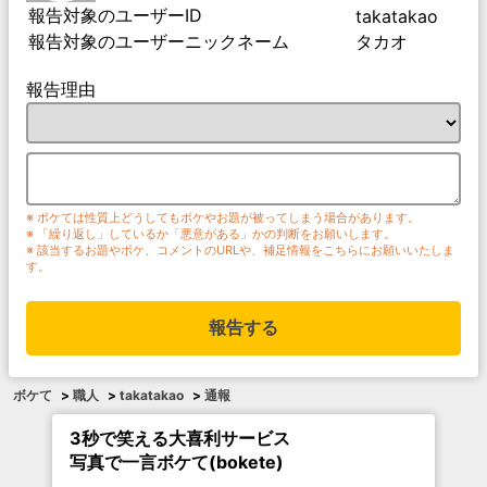
報告対象のユーザーID
takatakao
報告対象のユーザーニックネーム
タカオ
報告理由
※ ボケては性質上どうしてもボケやお題が被ってしまう場合があります。
※ 「繰り返し」しているか「悪意がある」かの判断をお願いします。
※ 該当するお題やボケ、コメントのURLや、補足情報をこちらにお願いいたしま
す。
報告する
ボケて
>
職人
>
takatakao
>
通報
3秒で笑える大喜利サービス
写真で一言ボケて(bokete)