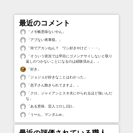
最近のコメント
「
メモ帳意味ないやん
」
「
アブない将軍様。
」
「
何でアカンねん？ ワシ好きやけど・・・
」
「
そういう状況では早目にゴメンナサイしないと取り
返しのつかないことになるのは経験済みよ。
」
「
好き
」
「
ジョジョが好きなことはわかった
」
「
息子さん飽きられてますよ。
」
「
クロ、ジャイアンとスネ夫にやられるほど強いんだ
な
」
「
ある意味、芸人コロし(泣)
」
「
う〜ん、マンダムw
」
最近の評価されている職人