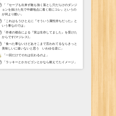
「
『セーブも出来ず敵も強く落とし穴だらけのダンジ
ョンを抜けた先で中継地点に着く前にコレ』というの
が何より酷い
」
「
これはもうひとえに『そういう属性持ちだった』と
いう事なのでは
」
「
作者の都合による『実は生存してました』を受けた
からです(マジレス)
」
「
食べた事ないけどあそこまで言われてるならきっと
美味しいに違いないと思う いわゆる逆に
」
「
一回だけでそれは伝わるのよ
」
「
ラッキーとかカビゴンとかなら耐えてたイメージ
」