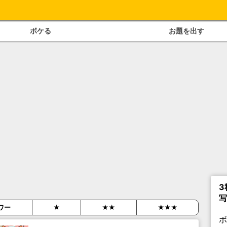
ボケる
お題を出す
3
写
ワー
★
★★
★★★