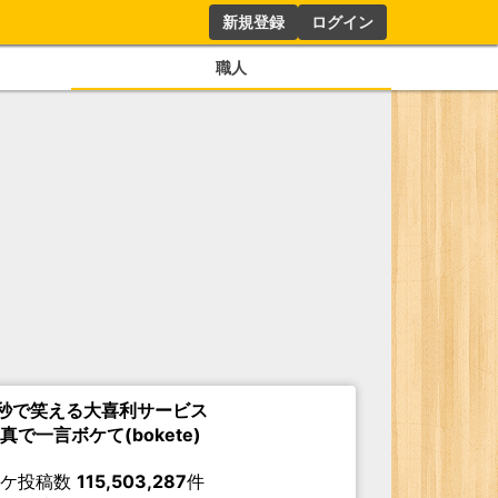
新規登録
ログイン
職人
秒で笑える大喜利サービス
真で一言ボケて(bokete)
ボケ投稿数
115,503,287
件