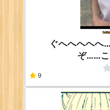
ぐへへへへへ
ぞ……
9