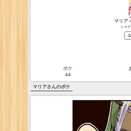
マリア
シャド
ユ
ボケ
44
マリア
さんのボケ