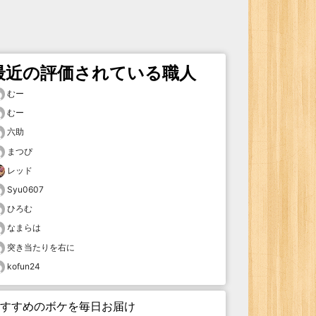
最近の評価されている職人
むー
むー
六助
まつぴ
レッド
Syu0607
ひろむ
なまらは
突き当たりを右に
kofun24
すすめのボケを毎日お届け