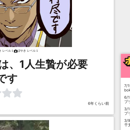
き レベル１
ぼやき レベル１
は、1人生贄が必要
です
7/1
b
6/
プ
6年くらい前
3/
プ
3/
干