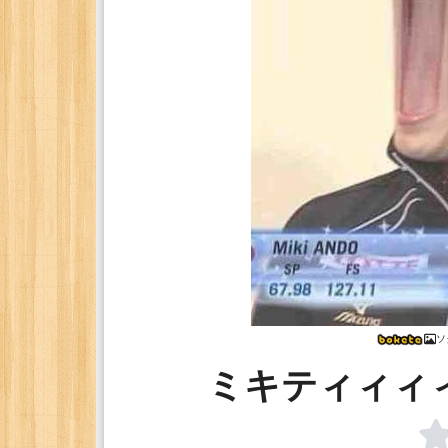
ソ
ミキティィィ