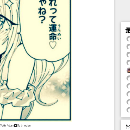
お
Teth Adam
Teth Adam