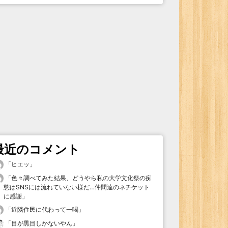
最近のコメント
「
ヒエッ
」
「
色々調べてみた結果、どうやら私の大学文化祭の痴
態はSNSには流れていない様だ…仲間達のネチケット
に感謝
」
「
近隣住民に代わって一喝
」
「
目が黒目しかないやん
」