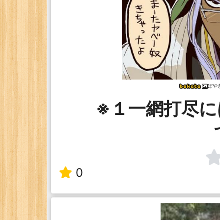
ぼや
※１一網打尽に
0