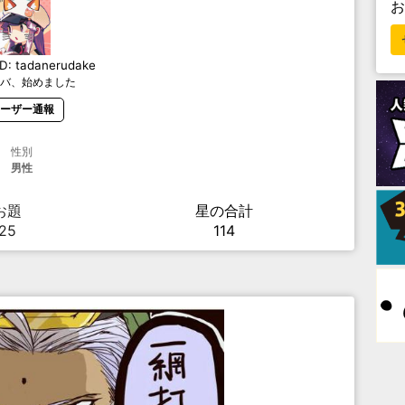
ID:
tadanerudake
バ、始めました
ーザー通報
性別
男性
お題
星の合計
25
114