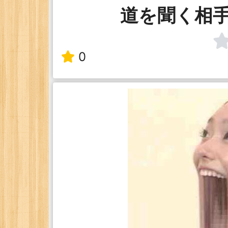
道を聞く相
0