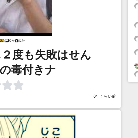
るか
るか
…２度も失敗はせん
この毒付きナ
6年くらい前