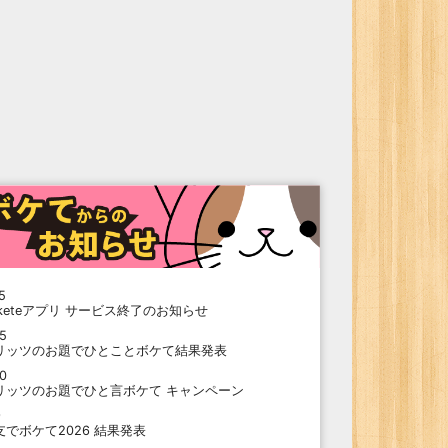
5
oketeアプリ サービス終了のお知らせ
15
リッツのお題でひとことボケて結果発表
10
リッツのお題でひと言ボケて キャンペーン
9
支でボケて2026 結果発表