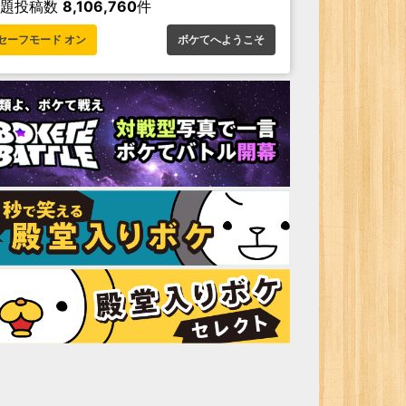
お題投稿数
8,106,760
件
セーフモード オン
ボケてへようこそ