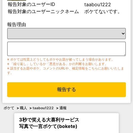
報告対象のユーザーID
taabou1222
報告対象のユーザーニックネーム
ボケてないです。
報告理由
※ ボケては性質上どうしてもボケやお題が被ってしまう場合があります。
※ 「繰り返し」しているか「悪意がある」かの判断をお願いします。
※ 該当するお題やボケ、コメントのURLや、補足情報をこちらにお願いいたしま
す。
報告する
ボケて
>
職人
>
taabou1222
>
通報
3秒で笑える大喜利サービス
写真で一言ボケて(bokete)