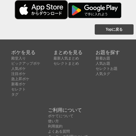
Topに戻る
ボケを見る
まとめを見る
お題を探す
殿堂入り
最新人気まとめ
新着お題
ピックアップボケ
セレクトまとめ
人気お題
人気ボケ
セレクトお題
注目ボケ
人気タグ
急上昇ボケ
新着ボケ
セレクト
タグ
ご利用について
ボケてについて
使い方
利用規約
よくある質問