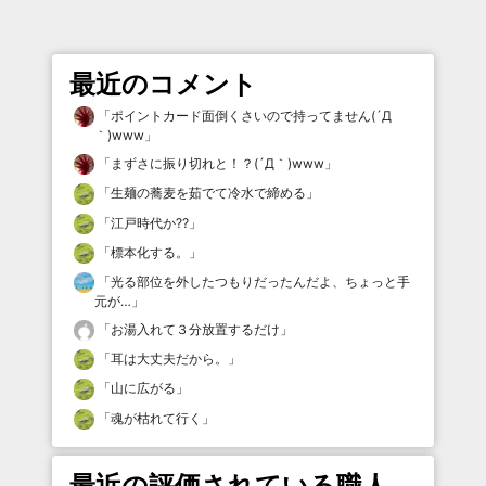
最近のコメント
「
ポイントカード面倒くさいので持ってません(´Д
｀)www
」
「
まずさに振り切れと！？(´Д｀)www
」
「
生麺の蕎麦を茹でて冷水で締める
」
「
江戸時代か⁇
」
「
標本化する。
」
「
光る部位を外したつもりだったんだよ、ちょっと手
元が…
」
「
お湯入れて３分放置するだけ
」
「
耳は大丈夫だから。
」
「
山に広がる
」
「
魂が枯れて行く
」
最近の評価されている職人