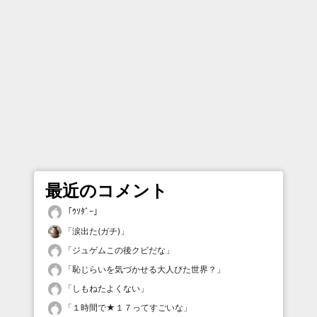
最近のコメント
「
ｳｿﾀﾞｰ
」
「
涙出た(ガチ)
」
「
ジュゲムこの後クビだな
」
「
恥じらいを気づかせる大人びた世界？
」
「
しもねたよくない
」
「
１時間で★１７ってすごいな
」