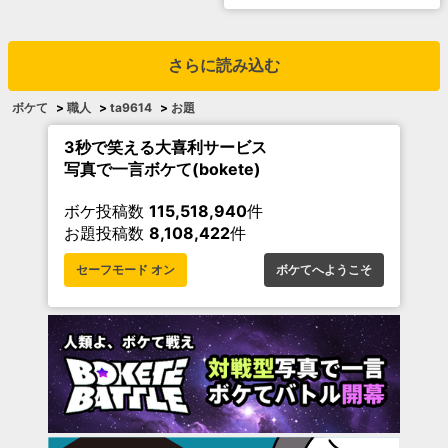
さらに読み込む
ボケて
>
職人
>
ta9614
>
お題
3秒で笑える大喜利サービス
写真で一言ボケて(bokete)
ボケ投稿数
115,518,940
件
お題投稿数
8,108,422
件
セーフモード オン
ボケてへようこそ