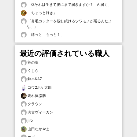
「
Q.それは生きて腸にまで届きますか？ A.届く
」
「
ちょっと好き
」
「
鼻毛カッターを躱し続けるツワモノが居るんだよ
な、
」
「
ほっと！もっと！
」
最近の評価されている職人
笹の葉
くじら
鈴木KAZ
コウ2ボケ太郎
走れ体脂肪
クラウン
肉食ヴィーガン
jiro
山田なかやま