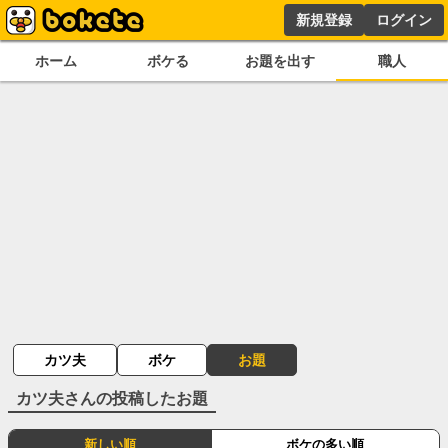
新規登録
ログイン
ホーム
ボケる
お題を出す
職人
カツ夫
ボケ
お題
カツ夫
さんの投稿したお題
新しい順
ボケの多い順