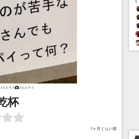
けんたろう
けんたろう
乾杯
1ヶ月くらい前