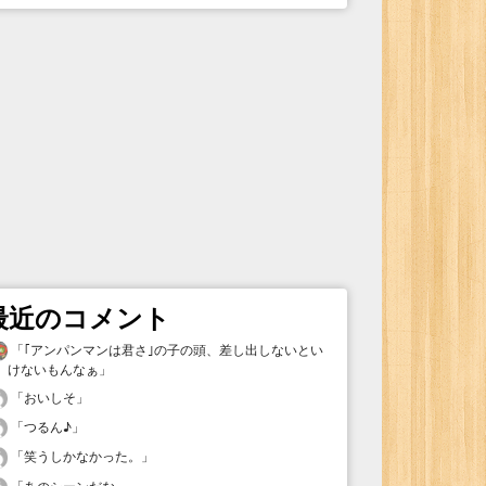
最近のコメント
「
｢アンパンマンは君さ｣の子の頭、差し出しないとい
けないもんなぁ
」
「
おいしそ
」
「
つるん♪
」
「
笑うしかなかった。
」