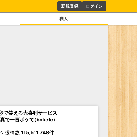
新規登録
ログイン
職人
秒で笑える大喜利サービス
真で一言ボケて(bokete)
ボケ投稿数
115,511,748
件