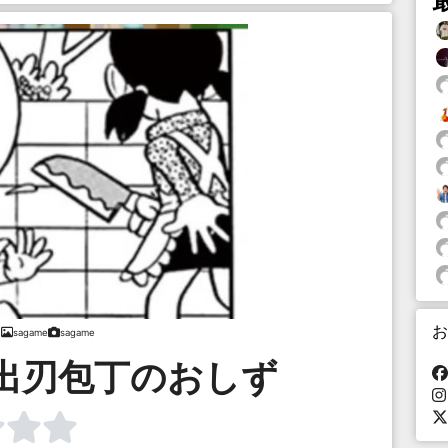
お
sagame
sagame
出刃包丁のおしず