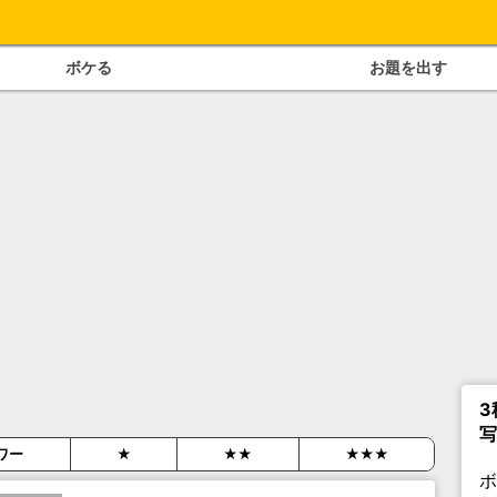
ボケる
お題を出す
3
写
ワー
★
★★
★★★