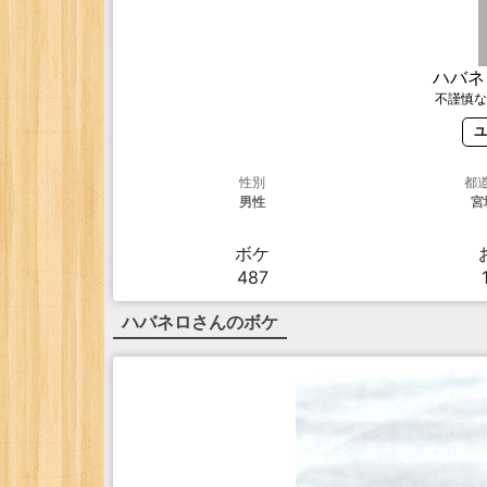
ハバネ
不謹慎な
ユ
性別
都
男性
宮
ボケ
487
ハバネロ
さんのボケ