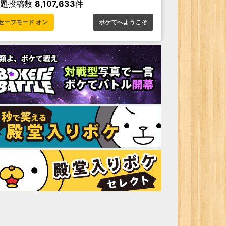
お題投稿数
8,107,633
件
セーフモード オン
ボケてへようこそ