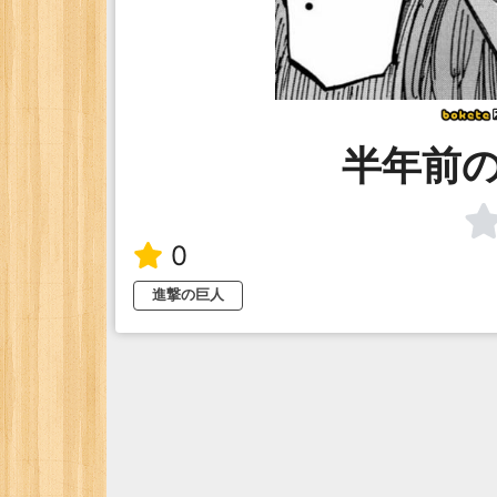
半年前
0
進撃の巨人