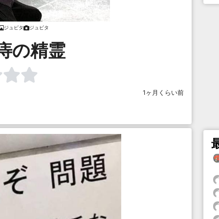
ジュピタ
ジュピタ
痔の精霊
1ヶ月くらい前