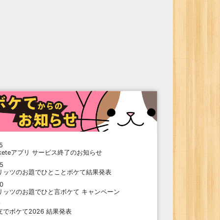
5
oketeアプリ サービス終了のお知らせ
15
リッツのお題でひとことボケて結果発表
10
リッツのお題でひと言ボケて キャンペーン
9
支でボケて2026 結果発表