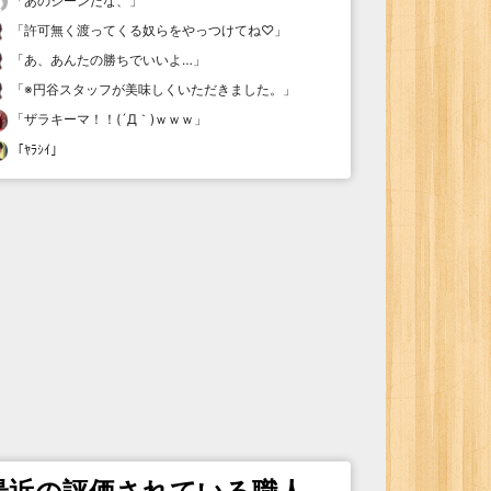
「
あのシーンだな、
」
「
許可無く渡ってくる奴らをやっつけてね♡
」
「
あ、あんたの勝ちでいいよ…
」
「
※円谷スタッフが美味しくいただきました。
」
「
ザラキーマ！！(´Д｀)ｗｗｗ
」
「
ﾔﾗｼｲ
」