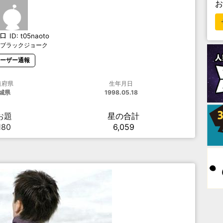
ロ
ID:
t05naoto
ブラックジョーク
ーザー通報
道府県
生年月日
城県
1998.05.18
お題
星の合計
180
6,059