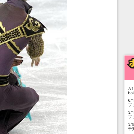
7/1
b
6/
プ
3/
プ
3/
干