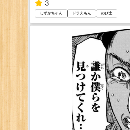
3
しずかちゃん
ドラえもん
のび太