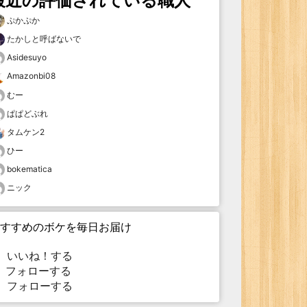
最近の評価されている職人
ぷかぷか
たかしと呼ばないで
Asidesuyo
Amazonbi08
むー
ぱぱどぶれ
タムケン2
ひー
bokematica
ニック
すすめのボケを毎日お届け
いいね！する
フォローする
フォローする