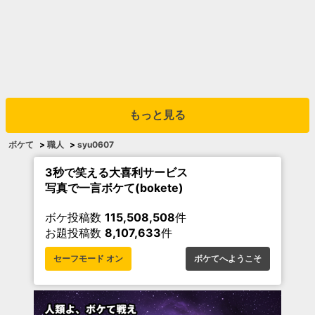
もっと見る
ボケて
>
職人
>
syu0607
3秒で笑える大喜利サービス
写真で一言ボケて(bokete)
ボケ投稿数
115,508,508
件
お題投稿数
8,107,633
件
セーフモード オン
ボケてへようこそ