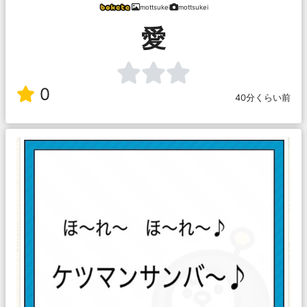
mottsukei
mottsukei
愛
0
40分くらい前