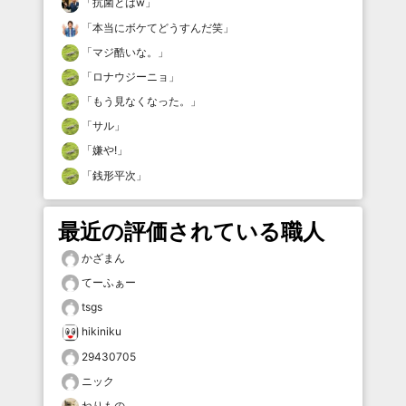
「
抗菌とはw
」
「
本当にボケてどうすんだ笑
」
「
マジ酷いな。
」
「
ロナウジーニョ
」
「
もう見なくなった。
」
「
サル
」
「
嫌や!
」
「
銭形平次
」
最近の評価されている職人
かざまん
てーふぁー
tsgs
hikiniku
29430705
ニック
ねりもの