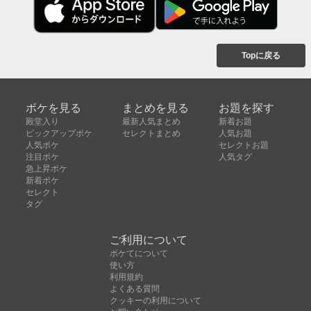
Topに戻る
ボケを見る
まとめを見る
お題を探す
殿堂入り
最新人気まとめ
新着お題
ピックアップボケ
セレクトまとめ
人気お題
人気ボケ
セレクトお題
注目ボケ
人気タグ
急上昇ボケ
新着ボケ
セレクト
タグ
ご利用について
ボケてについて
使い方
利用規約
よくある質問
クッキーの利用について