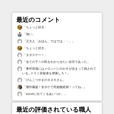
最近のコメント
「
ちょっと好き
」
「
強い
」
「
王大人「おほん、ではでは・・」
」
「
ちょっと好き
」
「
タダスケー！
」
「
全ての下々の民をわからせたい吉宗であった
」
「
事件現場にはメロンパンのかすが決まって残されて
いる...ドラミ容疑者を捜索しろ！
」
「
げんこつやまのタヌキさん
」
「
傑作爆誕！全ボケて民抱腹絶倒！ってね…
」
「
excelに出てくるあいつか。
」
最近の評価されている職人