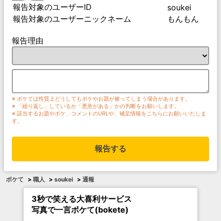
報告対象のユーザーID
soukei
報告対象のユーザーニックネーム
もんもん
報告理由
※ ボケては性質上どうしてもボケやお題が被ってしまう場合があります。
※ 「繰り返し」しているか「悪意がある」かの判断をお願いします。
※ 該当するお題やボケ、コメントのURLや、補足情報をこちらにお願いいたしま
す。
報告する
ボケて
>
職人
>
soukei
>
通報
3秒で笑える大喜利サービス
写真で一言ボケて(bokete)