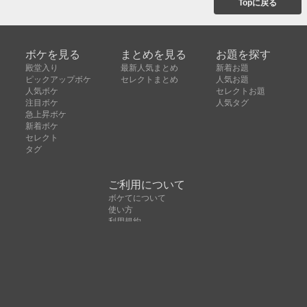
Topに戻る
ボケを見る
まとめを見る
お題を探す
殿堂入り
最新人気まとめ
新着お題
ピックアップボケ
セレクトまとめ
人気お題
人気ボケ
セレクトお題
注目ボケ
人気タグ
急上昇ボケ
新着ボケ
セレクト
タグ
ご利用について
ボケてについて
使い方
利用規約
よくある質問
クッキーの利用について
お問い合わせ
広告掲載について
運営会社
Copyright © ボケて（bokete）All rights reserved. 株式