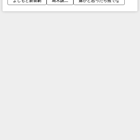
よしもと新喜劇
島木譲二
嫁かと思ったら熊でな