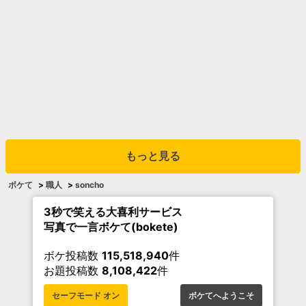
もっと見る
ボケて
>
職人
>
soncho
3秒で笑える大喜利サービス
写真で一言ボケて(bokete)
ボケ投稿数
115,518,940
件
お題投稿数
8,108,422
件
セーフモード オン
ボケてへようこそ