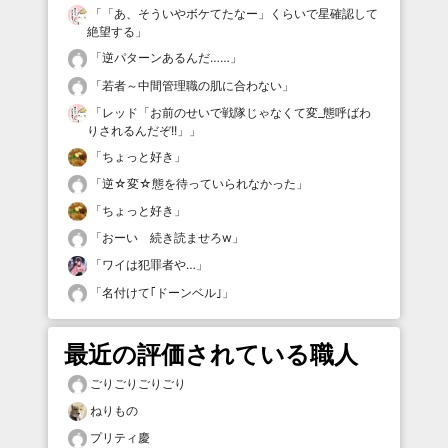
「
「あ、そういやボケてたなー」くらいで星確認して
絶望する
」
「
逆パターンあるんだ……
」
「
若者～中間管理職の肌に合わない
」
「
レッド「お前のせいで戦隊じゃなくて変_態呼ばわ
りされるんだぞ!!」
」
「
ちょっと好き
」
「
逆☆変☆態を待っていられなかった
」
「
ちょっと好き
」
「
おーい 続き読ませろw
」
「
ワイは犯罪者や…
」
「
名付けて｢ドーンベル｣
」
最近の評価されている職人
ごりごりごりごり
ねりもの
プリティ慶