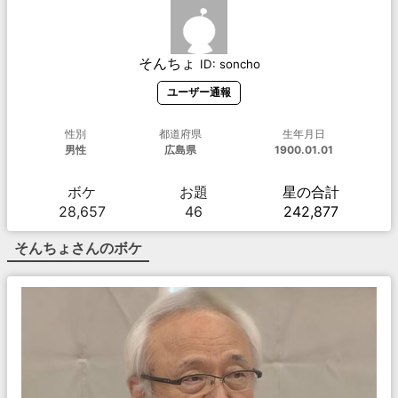
そんちょ
ID:
soncho
ユーザー通報
性別
都道府県
生年月日
男性
広島県
1900.01.01
ボケ
お題
星の合計
28,657
46
242,877
そんちょ
さんのボケ