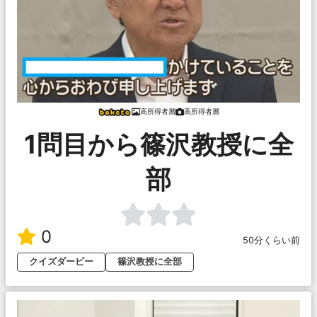
高所得者層
高所得者層
1問目から篠沢教授に全
部
0
50分くらい前
クイズダービー
篠沢教授に全部