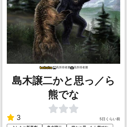
高所得者層
高所得者層
島木譲二かと思っ／ら
熊でな
3
5日くらい前