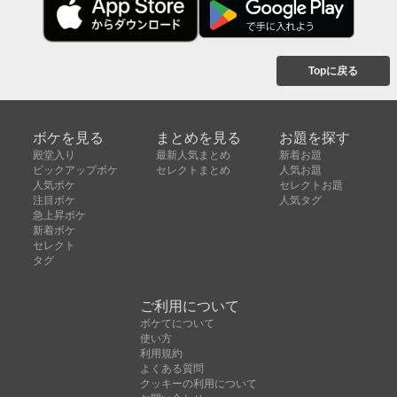
Topに戻る
ボケを見る
まとめを見る
お題を探す
殿堂入り
最新人気まとめ
新着お題
ピックアップボケ
セレクトまとめ
人気お題
人気ボケ
セレクトお題
注目ボケ
人気タグ
急上昇ボケ
新着ボケ
セレクト
タグ
ご利用について
ボケてについて
使い方
利用規約
よくある質問
クッキーの利用について