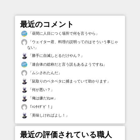
最近のコメント
「
昼間に人目につく場所で何を言うやら
」
「
ウェイター君、料理の説明ってのはそういう事じゃ
ない
」
「
勝手に自滅しとるだけやん？
」
「
連合体の総称だと言う説もあるようですね
」
「
ムシされたんだ
」
「
鼠取りのベタベタに捕まっていて助かります
」
「
何が悪い？
」
「
俺は嫌だねw
」
「
ﾊﾝﾀｲﾀﾞｾﾞ！
」
「
美味しければよし！
」
最近の評価されている職人