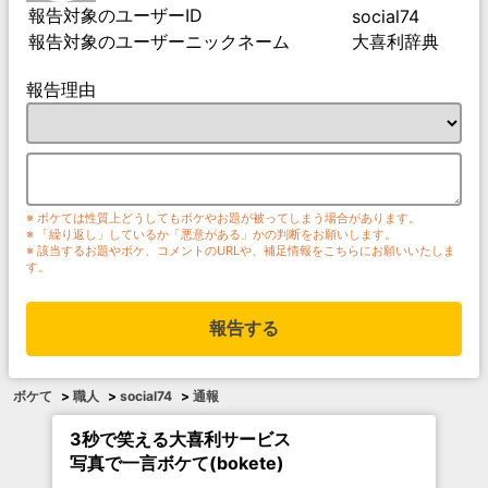
報告対象のユーザーID
social74
報告対象のユーザーニックネーム
大喜利辞典
報告理由
※ ボケては性質上どうしてもボケやお題が被ってしまう場合があります。
※ 「繰り返し」しているか「悪意がある」かの判断をお願いします。
※ 該当するお題やボケ、コメントのURLや、補足情報をこちらにお願いいたしま
す。
報告する
ボケて
>
職人
>
social74
>
通報
3秒で笑える大喜利サービス
写真で一言ボケて(bokete)