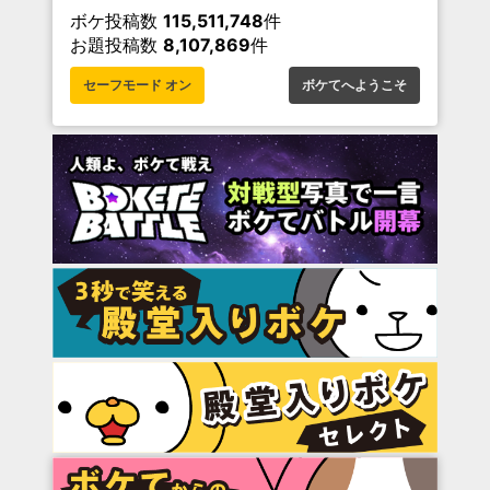
ボケ投稿数
115,511,748
件
お題投稿数
8,107,869
件
セーフモード オン
ボケてへようこそ