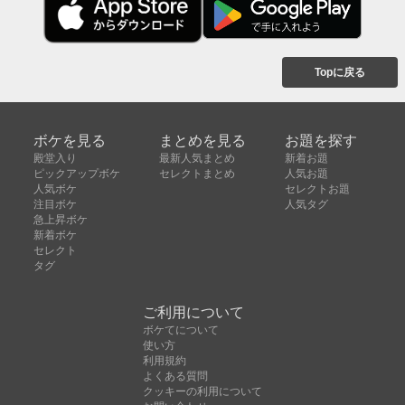
Topに戻る
ボケを見る
まとめを見る
お題を探す
殿堂入り
最新人気まとめ
新着お題
ピックアップボケ
セレクトまとめ
人気お題
人気ボケ
セレクトお題
注目ボケ
人気タグ
急上昇ボケ
新着ボケ
セレクト
タグ
ご利用について
ボケてについて
使い方
利用規約
よくある質問
クッキーの利用について