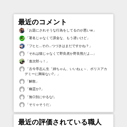
最近のコメント
「
お題にされそうな行為をしてるのが悪いw
」
「
署名じゃなくて課金な、もう遅いけど
」
「
フヒヒ…その…つづきはまだですかね？
」
「
それは猫じゃなくて野良虎か野良熊だよ…
」
「
進次郎っ！
」
「
古今亭志ん生「姉ちゃん、いいねぇ～、ポリスアカ
デミーに興味ない?」
」
「
解散
」
「
幽霊か?
」
「
無○別にやるな!
」
「
そりゃそうだ
」
最近の評価されている職人