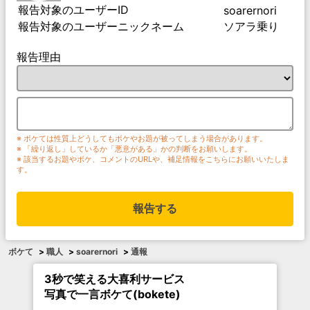
報告対象のユーザーID
soarernori
報告対象のユーザーニックネーム
ソアラ乗り
報告理由
※ ボケては性質上どうしてもボケやお題が被ってしまう場合があります。
※ 「繰り返し」しているか「悪意がある」かの判断をお願いします。
※ 該当するお題やボケ、コメントのURLや、補足情報をこちらにお願いいたしま
す。
報告する
ボケて
>
職人
>
soarernori
>
通報
3秒で笑える大喜利サービス
写真で一言ボケて(bokete)