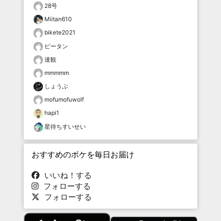
28号
Miitan610
bikete2021
ピータン
達観
mmmmm
しょうぶ
mofumofuwolf
hapi1
星待ちすいせい
おすすめのボケを毎日お届け
いいね！する
フォローする
フォローする