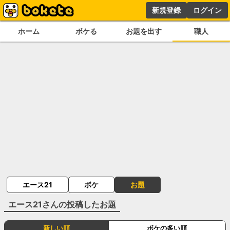
新規登録
ログイン
ホーム
ボケる
お題を出す
職人
エース21
ボケ
お題
エース21
さんの投稿したお題
新しい順
ボケの多い順