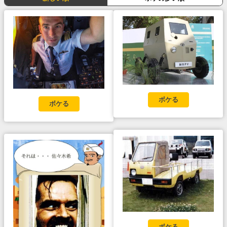
ボケる
ボケる
ボケる