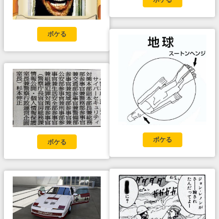
ボケる
ボケる
ボケる