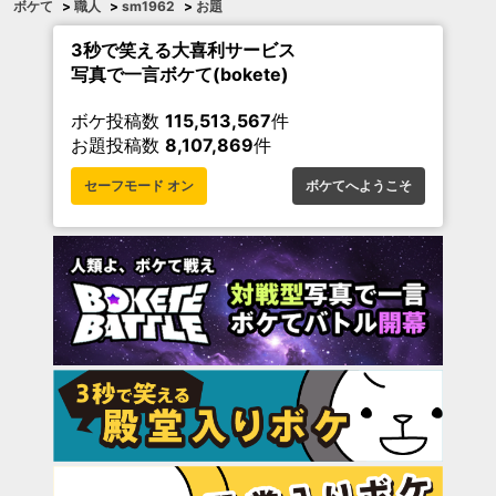
ボケて
>
職人
>
sm1962
>
お題
3秒で笑える大喜利サービス
写真で一言ボケて(bokete)
ボケ投稿数
115,513,567
件
お題投稿数
8,107,869
件
セーフモード オン
ボケてへようこそ