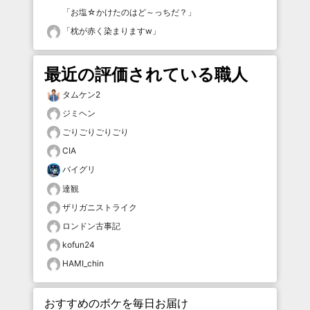
「
お塩☆かけたのはど～っちだ？
」
「
枕が赤く染まりますw
」
最近の評価されている職人
タムケン2
ジミヘン
ごりごりごりごり
CIA
バイグリ
達観
ザリガニストライク
ロンドン古事記
kofun24
HAMI_chin
おすすめのボケを毎日お届け