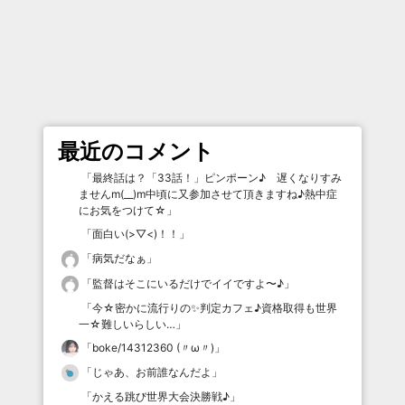
最近のコメント
「
最終話は？「33話！」ピンポーン♪ 遅くなりすみ
ませんm(__)m中頃に又参加させて頂きますね♪熱中症
にお気をつけて☆
」
「
面白い(>▽<)！！
」
「
病気だなぁ
」
「
監督はそこにいるだけでイイですよ〜♪
」
「
今☆密かに流行りの✨判定カフェ♪資格取得も世界
一☆難しいらしい…
」
「
boke/14312360 (〃ω〃)
」
「
じゃあ、お前誰なんだよ
」
「
かえる跳び世界大会決勝戦♪
」