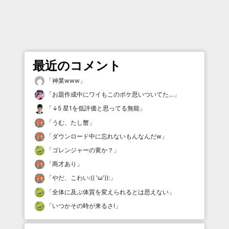
最近のコメント
「
神業www
」
「
お題作成中にワイもこのボケ思いついてた…
」
「
↓5 星1を低評価と思ってる無能
」
「
うむ、たし蟹
」
「
ダウンロード中に忘れないもんなんだw
」
「
ゴレンジャーの黄か？
」
「
商才あり
」
「
やだ、こわい:(( 'ω')):
」
「
全体に及ぶ体質を変えられるとは思えない
」
「
いつかその時が来るさ!
」