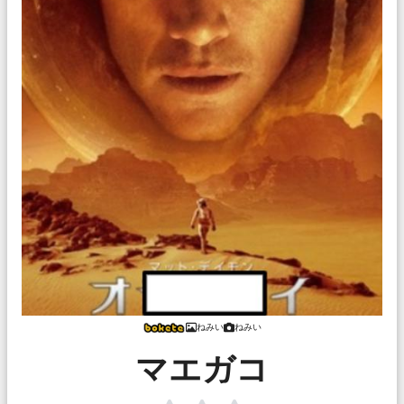
ねみい
ねみい
マエガコ