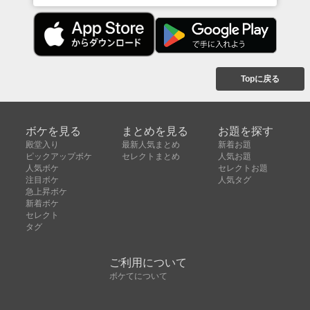
Topに戻る
ボケを見る
まとめを見る
お題を探す
殿堂入り
最新人気まとめ
新着お題
ピックアップボケ
セレクトまとめ
人気お題
人気ボケ
セレクトお題
注目ボケ
人気タグ
急上昇ボケ
新着ボケ
セレクト
タグ
ご利用について
ボケてについて
使い方
利用規約