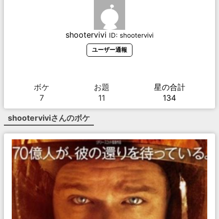
shootervivi
ID:
shootervivi
ユーザー通報
ボケ
お題
星の合計
7
11
134
shootervivi
さんのボケ