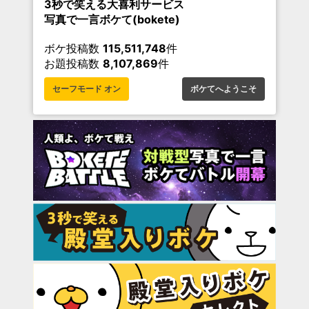
3秒で笑える大喜利サービス
写真で一言ボケて(bokete)
ボケ投稿数
115,511,748
件
お題投稿数
8,107,869
件
セーフモード オン
ボケてへようこそ