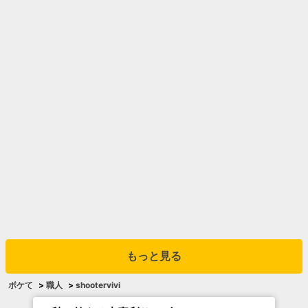
もっと見る
ボケて
>
職人
>
shootervivi