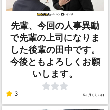
≡└( 'o')┘
≡└( 'o')┘
先輩、今回の人事異動
で先輩の上司になりま
した後輩の田中です。
今後ともよろしくお願
いします。
3
5ヶ月くらい前