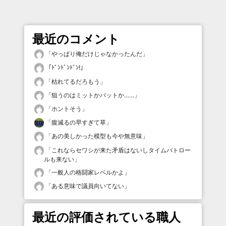
最近のコメント
「
やっぱり俺だけじゃなかったんだ
」
「
ﾄﾞﾝﾄﾞﾝﾄﾞﾝ!
」
「
枯れてるだろもう
」
「
狙うのはミットかバットか……
」
「
ホントそう
」
「
腹減るの早すぎて草
」
「
あの美しかった模型も今や無意味
」
「
これならセワシが来た矛盾はないしタイムパトロー
ルも来ない
」
「
一般人の格闘家レベルかよ
」
「
ある意味で議員向いてない
」
最近の評価されている職人