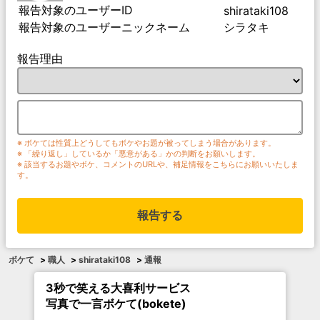
報告対象のユーザーID
shirataki108
報告対象のユーザーニックネーム
シラタキ
報告理由
※ ボケては性質上どうしてもボケやお題が被ってしまう場合があります。
※ 「繰り返し」しているか「悪意がある」かの判断をお願いします。
※ 該当するお題やボケ、コメントのURLや、補足情報をこちらにお願いいたしま
す。
報告する
ボケて
>
職人
>
shirataki108
>
通報
3秒で笑える大喜利サービス
写真で一言ボケて(bokete)