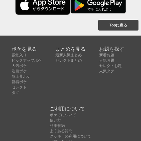
Topに戻る
ボケを見る
まとめを見る
お題を探す
殿堂入り
最新人気まとめ
新着お題
ピックアップボケ
セレクトまとめ
人気お題
人気ボケ
セレクトお題
注目ボケ
人気タグ
急上昇ボケ
新着ボケ
セレクト
タグ
ご利用について
ボケてについて
使い方
利用規約
よくある質問
クッキーの利用について