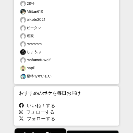
28号
Miitan610
bikete2021
ピータン
達観
mmmmm
しょうぶ
mofumofuwolf
hapi1
星待ちすいせい
おすすめのボケを毎日お届け
いいね！する
フォローする
フォローする