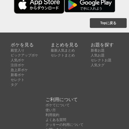
Topに戻る
ボケを見る
まとめを見る
お題を探す
殿堂入り
最新人気まとめ
新着お題
ピックアップボケ
セレクトまとめ
人気お題
人気ボケ
セレクトお題
注目ボケ
人気タグ
急上昇ボケ
新着ボケ
セレクト
タグ
ご利用について
ボケてについて
使い方
利用規約
よくある質問
クッキーの利用について