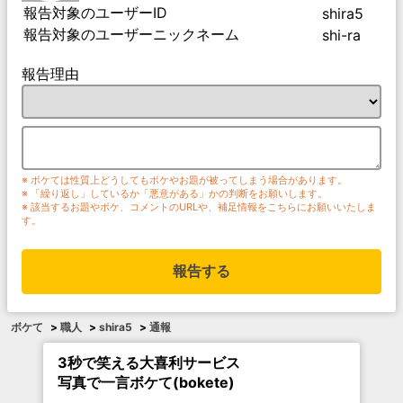
報告対象のユーザーID
shira5
報告対象のユーザーニックネーム
shi-ra
報告理由
※ ボケては性質上どうしてもボケやお題が被ってしまう場合があります。
※ 「繰り返し」しているか「悪意がある」かの判断をお願いします。
※ 該当するお題やボケ、コメントのURLや、補足情報をこちらにお願いいたしま
す。
報告する
ボケて
>
職人
>
shira5
>
通報
3秒で笑える大喜利サービス
写真で一言ボケて(bokete)