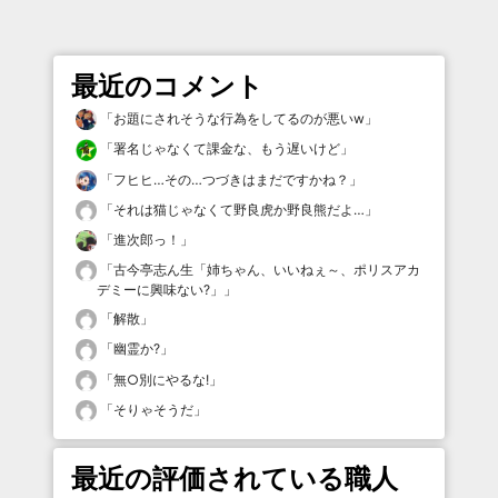
最近のコメント
「
お題にされそうな行為をしてるのが悪いw
」
「
署名じゃなくて課金な、もう遅いけど
」
「
フヒヒ…その…つづきはまだですかね？
」
「
それは猫じゃなくて野良虎か野良熊だよ…
」
「
進次郎っ！
」
「
古今亭志ん生「姉ちゃん、いいねぇ～、ポリスアカ
デミーに興味ない?」
」
「
解散
」
「
幽霊か?
」
「
無○別にやるな!
」
「
そりゃそうだ
」
最近の評価されている職人