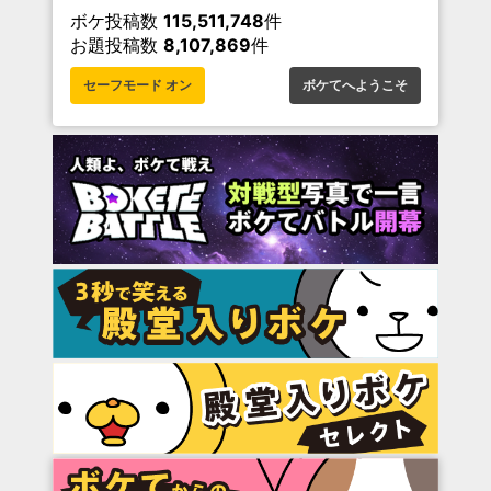
ボケ投稿数
115,511,748
件
お題投稿数
8,107,869
件
セーフモード オン
ボケてへようこそ