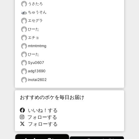
うさたろ
ちゅうそん
エセグラ
ひーた
エチョ
mtmtmtmg
ひーた
Syu0607
adg13690
inotai2602
おすすめのボケを毎日お届け
いいね！する
フォローする
フォローする