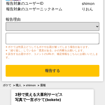
報告対象のユーザーID
shimon
報告対象のユーザーニックネーム
りおん
報告理由
※ ボケては性質上どうしてもボケやお題が被ってしまう場合があります。
※ 「繰り返し」しているか「悪意がある」かの判断をお願いします。
※ 該当するお題やボケ、コメントのURLや、補足情報をこちらにお願いいたしま
す。
報告する
ボケて
>
職人
>
shimon
>
通報
3秒で笑える大喜利サービス
写真で一言ボケて(bokete)