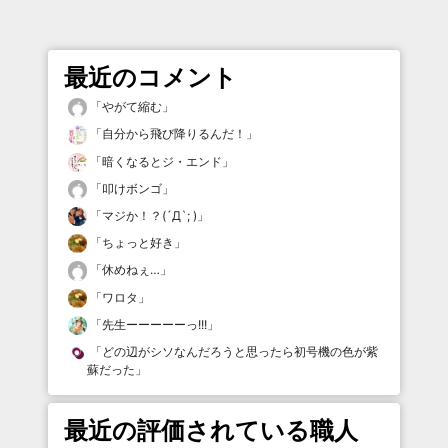
最近のコメント
「
やがて縮む
」
「
自分から飛び降りるんだ！
」
「
暗くなるとジ・エンド
」
「
叩けボンゴ
」
「
マジか！？(´Д`; )
」
「
ちょっと好き
」
「
休めねぇ…
」
「
ワロタ
」
「
先生ーーーーーっ!!!
」
「
どの辺がシソなんだろうと思ったら初号機の色が紫
蘇だった
」
最近の評価されている職人