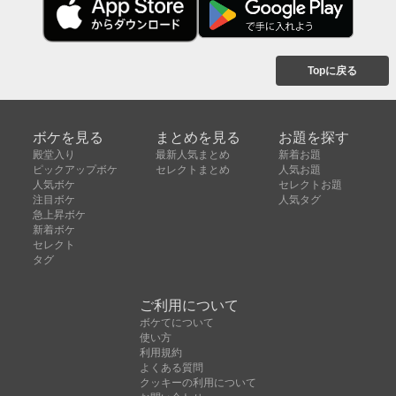
Topに戻る
ボケを見る
まとめを見る
お題を探す
殿堂入り
最新人気まとめ
新着お題
ピックアップボケ
セレクトまとめ
人気お題
人気ボケ
セレクトお題
注目ボケ
人気タグ
急上昇ボケ
新着ボケ
セレクト
タグ
ご利用について
ボケてについて
使い方
利用規約
よくある質問
クッキーの利用について