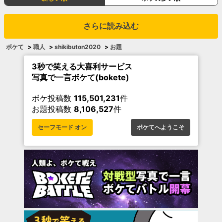
さらに読み込む
ボケて
>
職人
>
shikibuton2020
>
お題
3秒で笑える大喜利サービス
写真で一言ボケて(bokete)
ボケ投稿数
115,501,231
件
お題投稿数
8,106,527
件
セーフモード オン
ボケてへようこそ