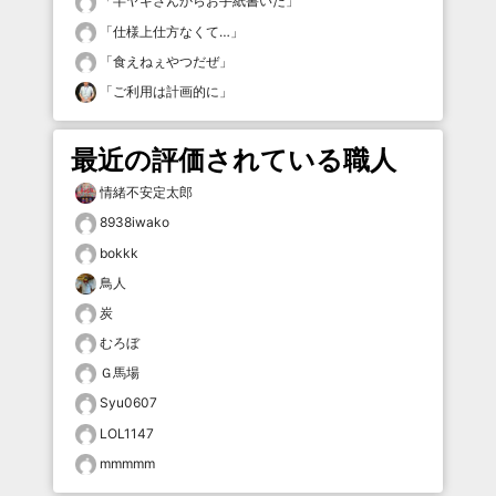
「
半ヤギさんからお手紙書いた
」
「
仕様上仕方なくて…
」
「
食えねぇやつだぜ
」
「
ご利用は計画的に
」
最近の評価されている職人
情緒不安定太郎
8938iwako
bokkk
鳥人
炭
むろぼ
Ｇ馬場
Syu0607
LOL1147
mmmmm