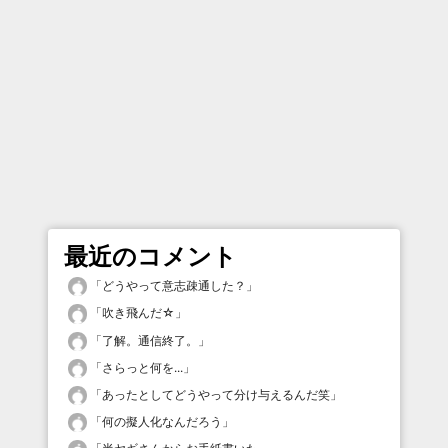
最近のコメント
「
どうやって意志疎通した？
」
「
吹き飛んだ☆
」
「
了解。通信終了。
」
「
さらっと何を...
」
「
あったとしてどうやって分け与えるんだ笑
」
「
何の擬人化なんだろう
」