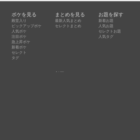
ボケを見る
まとめを見る
お題を探す
殿堂入り
最新人気まとめ
新着お題
ピックアップボケ
セレクトまとめ
人気お題
人気ボケ
セレクトお題
注目ボケ
人気タグ
急上昇ボケ
新着ボケ
セレクト
タグ
ご利用について
ボケてについて
使い方
利用規約
よくある質問
クッキーの利用について
お問い合わせ
広告掲載について
運営会社
Copyright © ボケて（bokete）All rights reserved. 株式
会社オモロキ