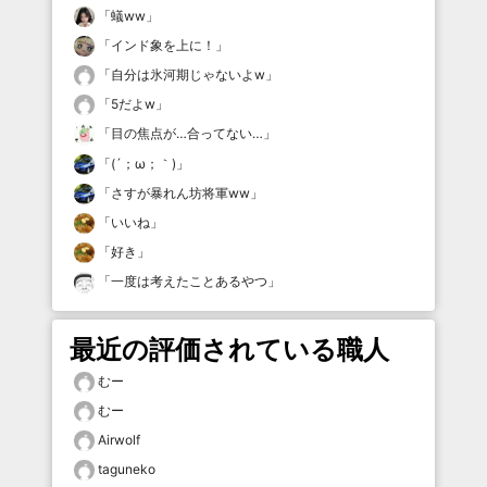
「
蟻ww
」
「
インド象を上に！
」
「
自分は氷河期じゃないよw
」
「
5だよw
」
「
目の焦点が…合ってない…
」
「
(´；ω；｀)
」
「
さすが暴れん坊将軍ww
」
「
いいね
」
「
好き
」
「
一度は考えたことあるやつ
」
最近の評価されている職人
むー
むー
Airwolf
taguneko