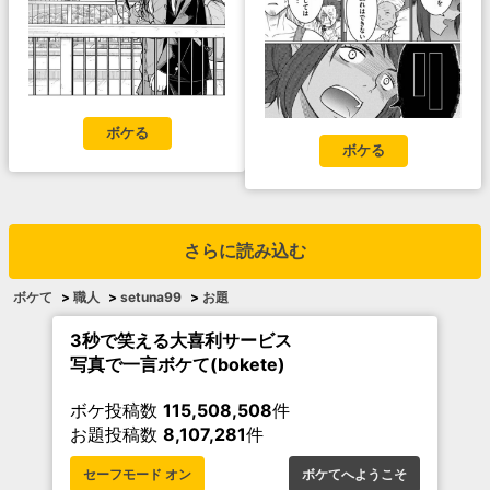
ボケる
ボケる
さらに読み込む
ボケて
>
職人
>
setuna99
>
お題
3秒で笑える大喜利サービス
写真で一言ボケて(bokete)
ボケ投稿数
115,508,508
件
お題投稿数
8,107,281
件
セーフモード オン
ボケてへようこそ