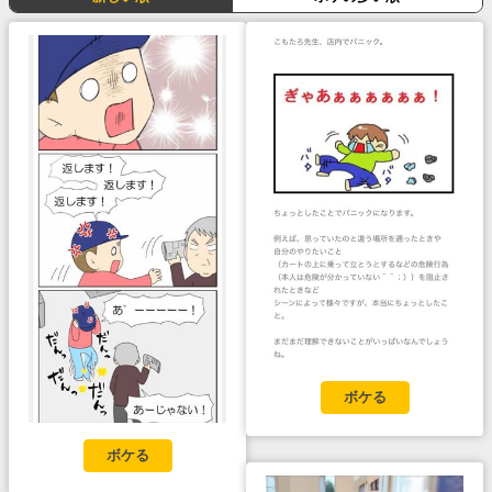
ボケる
ボケる