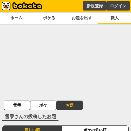
新規登録
ログイン
ホーム
ボケる
お題を出す
職人
雪雫
ボケ
お題
雪雫
さんの投稿したお題
新しい順
ボケの多い順