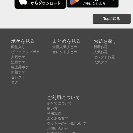
Topに戻る
ボケを見る
まとめを見る
お題を探す
殿堂入り
最新人気まとめ
新着お題
ピックアップボケ
セレクトまとめ
人気お題
人気ボケ
セレクトお題
注目ボケ
人気タグ
急上昇ボケ
新着ボケ
セレクト
タグ
ご利用について
ボケてについて
使い方
利用規約
よくある質問
クッキーの利用について
お問い合わせ