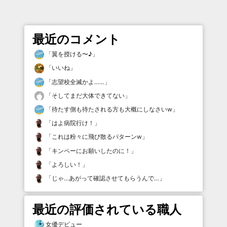
最近のコメント
「
翼を授ける〜♪
」
「
いいね
」
「
志望校全滅かよ……
」
「
そしてまだ大体できてない
」
「
待たす側も待たされる方も大概にしなさいw
」
「
はよ病院行け！
」
「
これは粉々に飛び散るパターンw
」
「
キンペーにお願いしたのに！
」
「
よろしい！
」
「
じゃ…あがって確認させてもらうんで…
」
最近の評価されている職人
女優デビュー