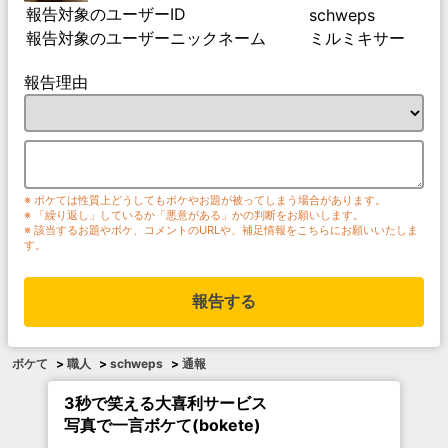
報告対象のユーザーID
schweps
報告対象のユーザーニックネーム
ミルミキサー
報告理由
※ ボケては性質上どうしてもボケやお題が被ってしまう場合があります。
※ 「繰り返し」しているか「悪意がある」かの判断をお願いします。
※ 該当するお題やボケ、コメントのURLや、補足情報をこちらにお願いいたしま
す。
報告する
ボケて
>
職人
>
schweps
>
通報
3秒で笑える大喜利サービス
写真で一言ボケて(bokete)