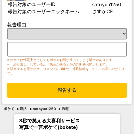
報告対象のユーザーID
satoyuu1250
報告対象のユーザーニックネーム
さすがCF
報告理由
※ ボケては性質上どうしてもボケやお題が被ってしまう場合があります。
※ 「繰り返し」しているか「悪意がある」かの判断をお願いします。
※ 該当するお題やボケ、コメントのURLや、補足情報をこちらにお願いいたしま
す。
報告する
ボケて
>
職人
>
satoyuu1250
>
通報
3秒で笑える大喜利サービス
写真で一言ボケて(bokete)