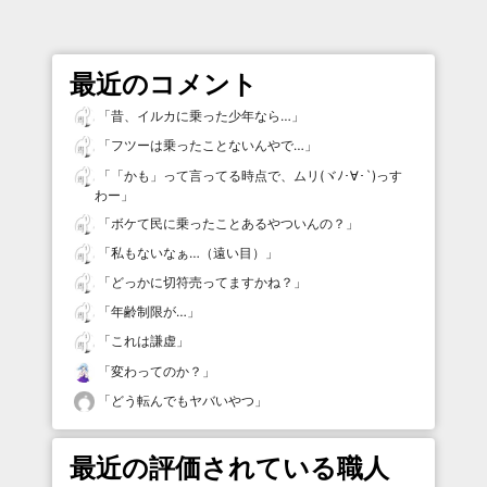
最近のコメント
「
昔、イルカに乗った少年なら…
」
「
フツーは乗ったことないんやで…
」
「
「かも」って言ってる時点で、ムリ(ヾﾉ･∀･`)っす
わー
」
「
ボケて民に乗ったことあるやついんの？
」
「
私もないなぁ…（遠い目）
」
「
どっかに切符売ってますかね？
」
「
年齢制限が…
」
「
これは謙虚
」
「
変わってのか？
」
「
どう転んでもヤバいやつ
」
最近の評価されている職人