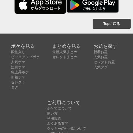
Topに戻る
ボケを見る
まとめを見る
お題を探す
殿堂入り
最新人気まとめ
新着お題
ピックアップボケ
セレクトまとめ
人気お題
人気ボケ
セレクトお題
注目ボケ
人気タグ
急上昇ボケ
新着ボケ
セレクト
タグ
ご利用について
ボケてについて
使い方
利用規約
よくある質問
クッキーの利用について