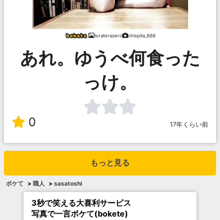
toratorazero
chispita_666
あれ。ゆうべ何食った
っけ。
0
17年くらい前
もっと見る
ボケて
>
職人
>
sasatoshi
3秒で笑える大喜利サービス
写真で一言ボケて(bokete)