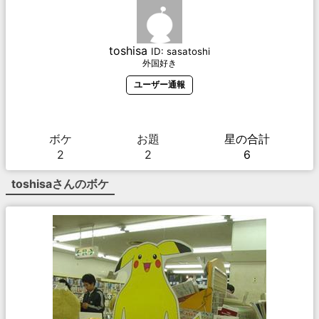
toshisa
ID:
sasatoshi
外国好き
ユーザー通報
ボケ
お題
星の合計
2
2
6
toshisa
さんのボケ