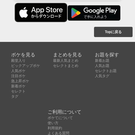
Topに戻る
ボケを見る
まとめを見る
お題を探す
殿堂入り
最新人気まとめ
新着お題
ピックアップボケ
セレクトまとめ
人気お題
人気ボケ
セレクトお題
注目ボケ
人気タグ
急上昇ボケ
新着ボケ
セレクト
タグ
ご利用について
ボケてについて
使い方
利用規約
よくある質問