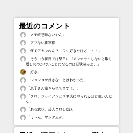
最近のコメント
「
メモ帳意味ないやん
」
「
アブない将軍様。
」
「
何でアカンねん？ ワシ好きやけど・・・
」
「
そういう状況では早目にゴメンナサイしないと取り
返しのつかないことになるのは経験済みよ。
」
「
好き
」
「
ジョジョが好きなことはわかった
」
「
息子さん飽きられてますよ。
」
「
クロ、ジャイアンとスネ夫にやられるほど強いんだ
な
」
「
ある意味、芸人コロし(泣)
」
「
う〜ん、マンダムw
」