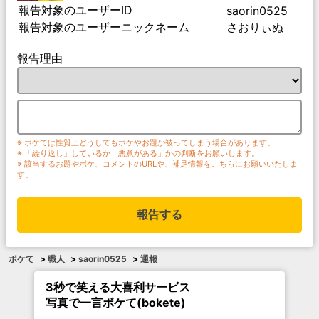
報告対象のユーザーID
saorin0525
報告対象のユーザーニックネーム
さおりぃぬ
報告理由
※ ボケては性質上どうしてもボケやお題が被ってしまう場合があります。
※ 「繰り返し」しているか「悪意がある」かの判断をお願いします。
※ 該当するお題やボケ、コメントのURLや、補足情報をこちらにお願いいたしま
す。
報告する
ボケて
>
職人
>
saorin0525
>
通報
3秒で笑える大喜利サービス
写真で一言ボケて(bokete)