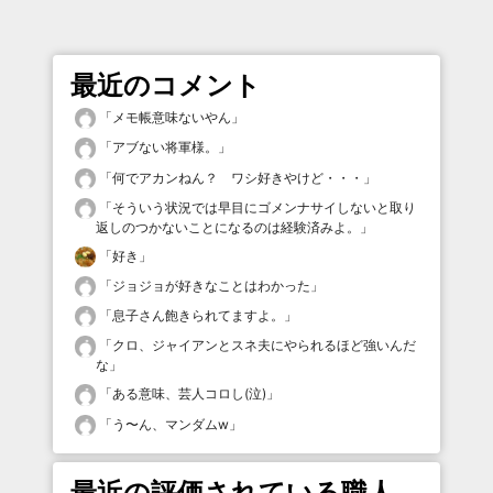
最近のコメント
「
メモ帳意味ないやん
」
「
アブない将軍様。
」
「
何でアカンねん？ ワシ好きやけど・・・
」
「
そういう状況では早目にゴメンナサイしないと取り
返しのつかないことになるのは経験済みよ。
」
「
好き
」
「
ジョジョが好きなことはわかった
」
「
息子さん飽きられてますよ。
」
「
クロ、ジャイアンとスネ夫にやられるほど強いんだ
な
」
「
ある意味、芸人コロし(泣)
」
「
う〜ん、マンダムw
」
最近の評価されている職人