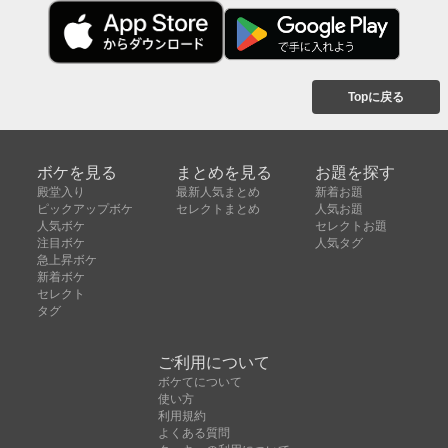
Topに戻る
ボケを見る
まとめを見る
お題を探す
殿堂入り
最新人気まとめ
新着お題
ピックアップボケ
セレクトまとめ
人気お題
人気ボケ
セレクトお題
注目ボケ
人気タグ
急上昇ボケ
新着ボケ
セレクト
タグ
ご利用について
ボケてについて
使い方
利用規約
よくある質問