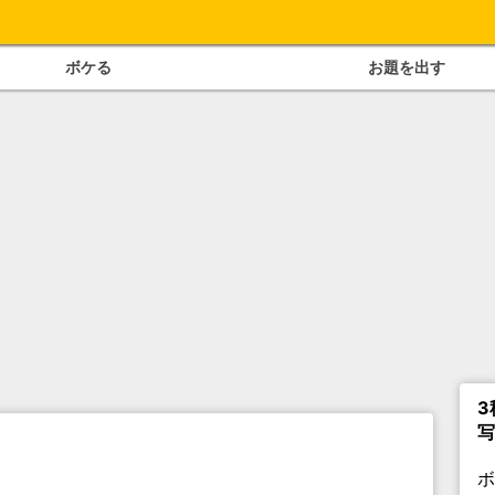
ボケる
お題を出す
3
写