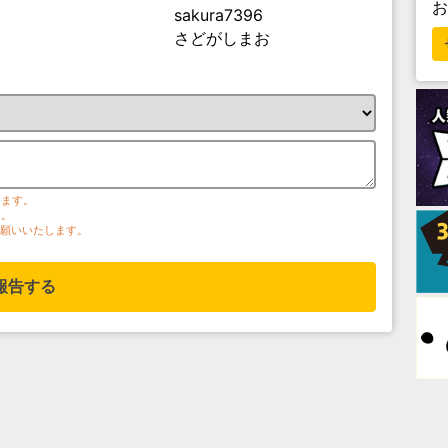
sakura7396
さどがしまお
ります。
す。
お願いいたします。
報告する