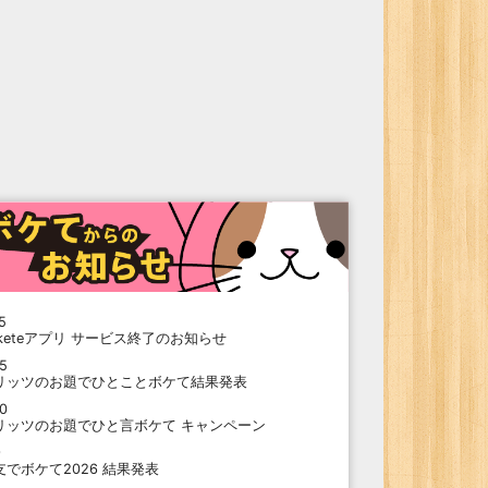
5
oketeアプリ サービス終了のお知らせ
15
リッツのお題でひとことボケて結果発表
10
リッツのお題でひと言ボケて キャンペーン
9
支でボケて2026 結果発表