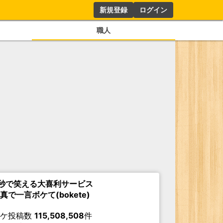
新規登録
ログイン
職人
秒で笑える大喜利サービス
真で一言ボケて(bokete)
ボケ投稿数
115,508,508
件