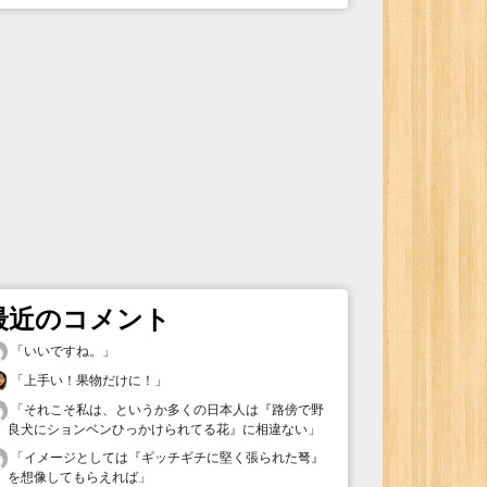
最近のコメント
「
いいですね。
」
「
上手い！果物だけに！
」
「
それこそ私は、というか多くの日本人は『路傍で野
良犬にションベンひっかけられてる花』に相違ない
」
「
イメージとしては『ギッチギチに堅く張られた弩』
を想像してもらえれば
」