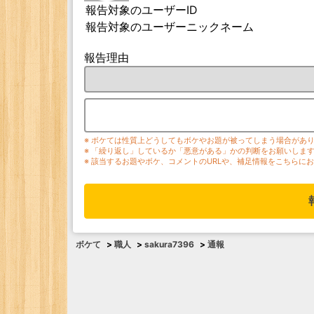
報告対象のユーザーID
報告対象のユーザーニックネーム
報告理由
※ ボケては性質上どうしてもボケやお題が被ってしまう場合があ
※ 「繰り返し」しているか「悪意がある」かの判断をお願いしま
※ 該当するお題やボケ、コメントのURLや、補足情報をこちらに
ボケて
>
職人
>
sakura7396
>
通報