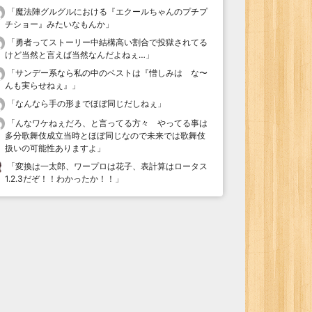
「
魔法陣グルグルにおける『エクールちゃんのプチプ
チショー』みたいなもんか
」
「
勇者ってストーリー中結構高い割合で投獄されてる
けど当然と言えば当然なんだよねぇ…
」
「
サンデー系なら私の中のベストは『憎しみは な〜
んも実らせねぇ』
」
「
なんなら手の形までほぼ同じだしねぇ
」
「
んなワケねぇだろ、と言ってる方々 やってる事は
多分歌舞伎成立当時とほぼ同じなので未来では歌舞伎
扱いの可能性ありますよ
」
「
変換は一太郎、ワープロは花子、表計算はロータス
1.2.3だぞ！！わかったか！！
」