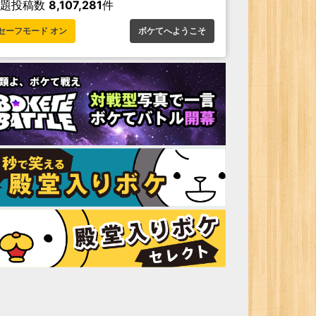
お題投稿数
8,107,281
件
セーフモード オン
ボケてへようこそ