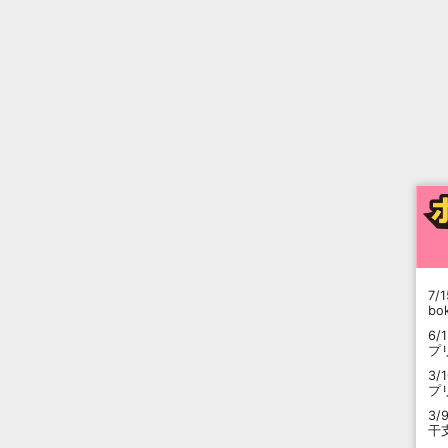
7/1
b
6/
プ
3/
プ
3/
干