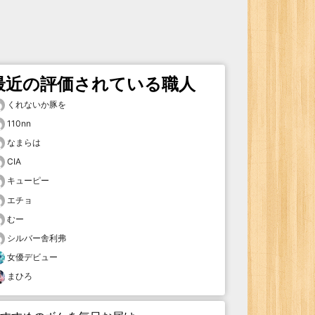
最近の評価されている職人
くれないか豚を
110nn
なまらは
CIA
キューピー
エチョ
むー
シルバー舎利弗
女優デビュー
まひろ