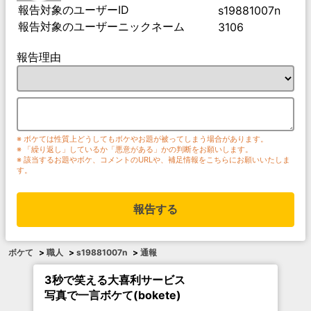
報告対象のユーザーID
s19881007n
報告対象のユーザーニックネーム
3106
報告理由
※ ボケては性質上どうしてもボケやお題が被ってしまう場合があります。
※ 「繰り返し」しているか「悪意がある」かの判断をお願いします。
※ 該当するお題やボケ、コメントのURLや、補足情報をこちらにお願いいたしま
す。
報告する
ボケて
>
職人
>
s19881007n
>
通報
3秒で笑える大喜利サービス
写真で一言ボケて(bokete)