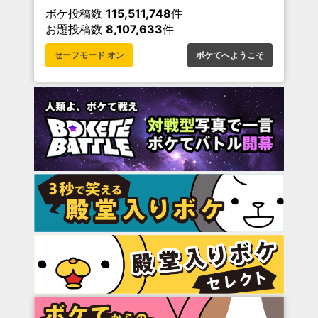
ボケ投稿数
115,511,748
件
お題投稿数
8,107,633
件
セーフモード オン
ボケてへようこそ