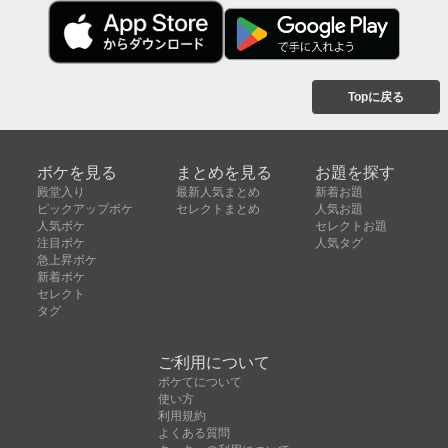
Topに戻る
ボケを見る
まとめを見る
お題を探す
殿堂入り
最新人気まとめ
新着お題
ピックアップボケ
セレクトまとめ
人気お題
人気ボケ
セレクトお題
注目ボケ
人気タグ
急上昇ボケ
新着ボケ
セレクト
タグ
ご利用について
ボケてについて
使い方
利用規約
よくある質問