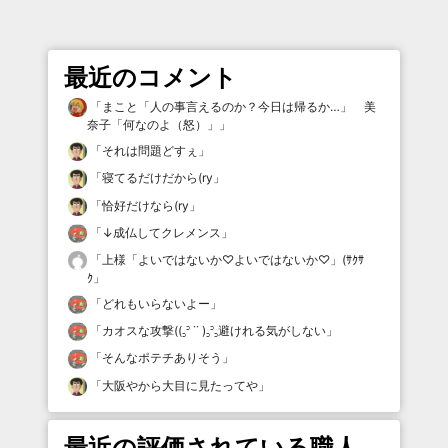
最近のコメント
「
まこと「人の事言えるのか？今日は帰るか…」 美
奈子「何なのよ（怒）」
」
「
それは問題どすぇ
」
「
寝てるだけだから(ry
」
「
恰好だけなら(ry
」
「
↓成仏してクレメンス
」
「
上様「よいではないか♡よいではないか♡」(ｻｸｻ
ｸ
」
「
どれもいらないよー
」
「
カオスな攻撃((꜆꜄ ˙˙ )꜆꜄꜆避けれる気がしない
」
「
そんなポテチありそう
」
「
大阪やから大目に見たってや
」
最近の評価されている職人