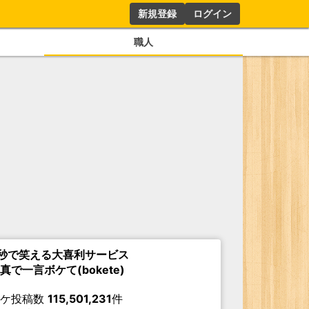
新規登録
ログイン
職人
秒で笑える大喜利サービス
真で一言ボケて(bokete)
ボケ投稿数
115,501,231
件