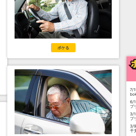
ボケる
7/1
b
6/
プ
3/
プ
3/
干