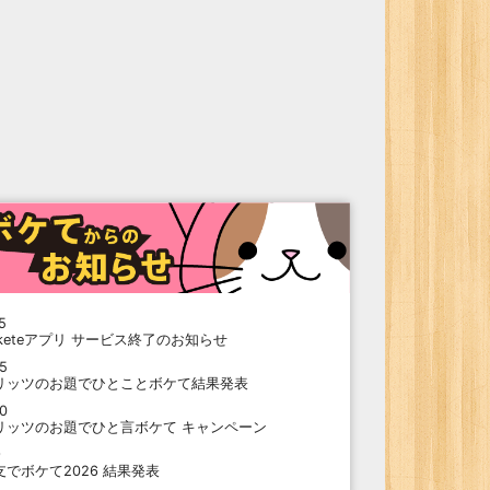
5
oketeアプリ サービス終了のお知らせ
15
リッツのお題でひとことボケて結果発表
10
リッツのお題でひと言ボケて キャンペーン
9
支でボケて2026 結果発表