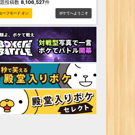
お題投稿数
8,106,527
件
セーフモード オン
ボケてへようこそ