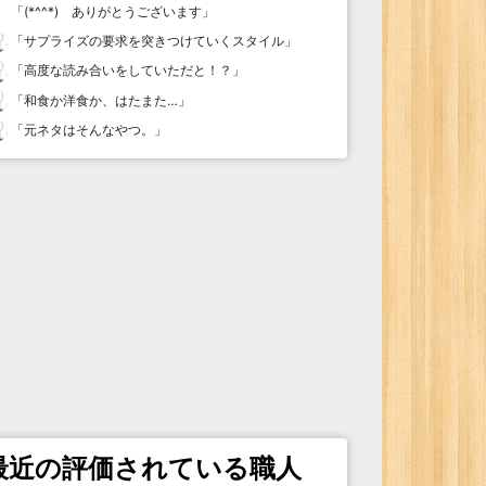
「
(*^^*) ありがとうございます
」
「
サプライズの要求を突きつけていくスタイル
」
「
高度な読み合いをしていただと！？
」
「
和食か洋食か、はたまた…
」
「
元ネタはそんなやつ。
」
最近の評価されている職人