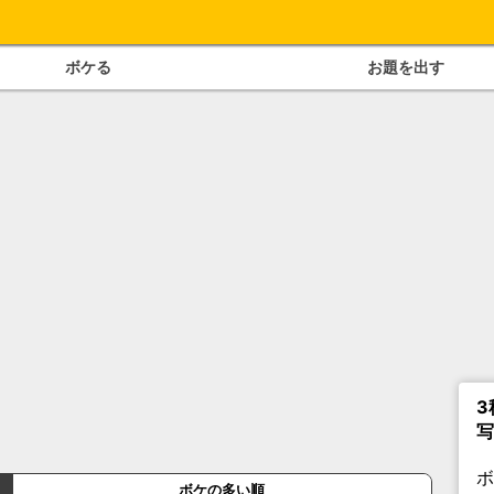
ボケる
お題を出す
3
写
ボケの多い順