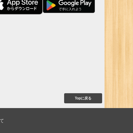
Topに戻る
て