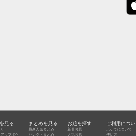
を見る
まとめを見る
お題を探す
ご利用につい
入り
最新人気まとめ
新着お題
ボケてについて
クアップボケ
セレクトまとめ
人気お題
使い方