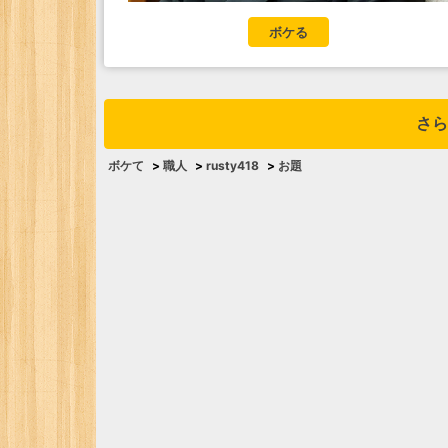
ボケる
さら
ボケて
>
職人
>
rusty418
>
お題