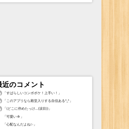
最近のコメント
「
すばらしいコンボボケ！上手い！
」
「
このアプリなら殿堂入りする自信ある^_^
」
「
(どこに停めたっけ…(涙目))
」
「
可愛い☆
」
「
心配なんだよね✨
」