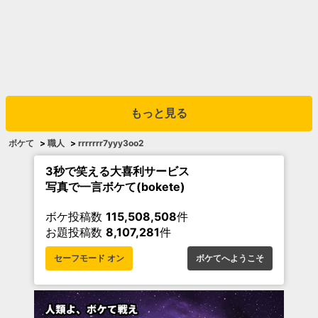
もっと見る
ボケて
>
職人
>
rrrrrrr7yyy3oo2
3秒で笑える大喜利サービス
写真で一言ボケて(bokete)
ボケ投稿数
115,508,508
件
お題投稿数
8,107,281
件
セーフモード オン
ボケてへようこそ