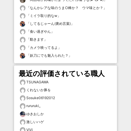
「
なんかレアな味のうま○棒か？ ウマ味とか？
」
「
ミイラ取り的なw
」
「
してるじゃーん(褒め言葉)
」
「
食い過ぎやん
」
「
動きます
」
「
カメラ映ってるよ
」
「
妖刀にでも魅入られた？
」
最近の評価されている職人
TSUNAGAWA
くれないか豚を
Sosuke06192012
rururuki_
ゆきおしか
激しいハゲ
ViVi