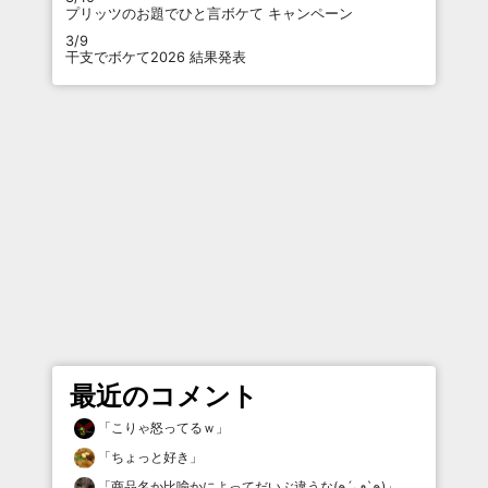
プリッツのお題でひと言ボケて キャンペーン
3/9
干支でボケて2026 結果発表
最近のコメント
「
こりゃ怒ってるｗ
」
「
ちょっと好き
」
「
商品名か比喩かによってだいぶ違うな(๑´ڡ`๑)
」