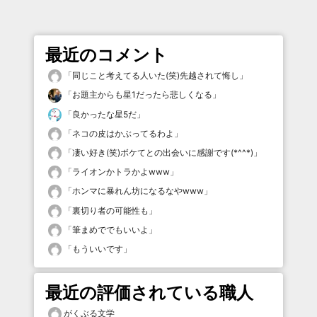
最近のコメント
「
同じこと考えてる人いた(笑)先越されて悔し
」
「
お題主からも星1だったら悲しくなる
」
「
良かったな星5だ
」
「
ネコの皮はかぶってるわよ
」
「
凄い好き(笑)ボケてとの出会いに感謝です(*^^*)
」
「
ライオンかトラかよwww
」
「
ホンマに暴れん坊になるなやwww
」
「
裏切り者の可能性も
」
「
筆まめででもいいよ
」
「
もういいです
」
最近の評価されている職人
がくぶる文学