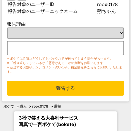
報告対象のユーザーID
roox0178
報告対象のユーザーニックネーム
翔ちゃん
報告理由
※ ボケては性質上どうしてもボケやお題が被ってしまう場合があります。
※ 「繰り返し」しているか「悪意がある」かの判断をお願いします。
※ 該当するお題やボケ、コメントのURLや、補足情報をこちらにお願いいたしま
す。
報告する
ボケて
>
職人
>
roox0178
>
通報
3秒で笑える大喜利サービス
写真で一言ボケて(bokete)