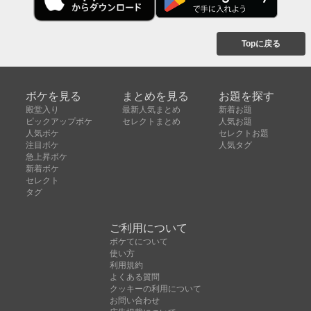
Topに戻る
ボケを見る
まとめを見る
お題を探す
殿堂入り
最新人気まとめ
新着お題
ピックアップボケ
セレクトまとめ
人気お題
人気ボケ
セレクトお題
注目ボケ
人気タグ
急上昇ボケ
新着ボケ
セレクト
タグ
ご利用について
ボケてについて
使い方
利用規約
よくある質問
クッキーの利用について
お問い合わせ