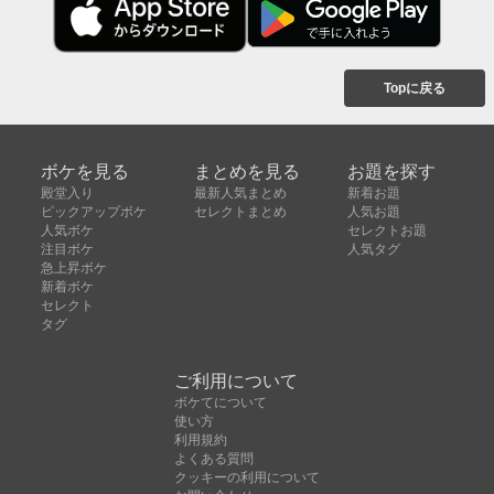
Topに戻る
ボケを見る
まとめを見る
お題を探す
殿堂入り
最新人気まとめ
新着お題
ピックアップボケ
セレクトまとめ
人気お題
人気ボケ
セレクトお題
注目ボケ
人気タグ
急上昇ボケ
新着ボケ
セレクト
タグ
ご利用について
ボケてについて
使い方
利用規約
よくある質問
クッキーの利用について