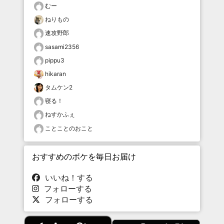
むー
ねりもの
速攻野郎
sasami2356
pippu3
hikaran
タムケン2
寝る！
ねすかふぇ
ことことのおこと
おすすめのボケを毎日お届け
いいね！する
フォローする
フォローする