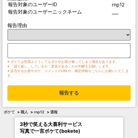
報告対象のユーザーID
rnp12
報告対象のユーザーニックネーム
___
報告理由
※ ボケては性質上どうしてもボケやお題が被ってしまう場合があります。
※ 「繰り返し」しているか「悪意がある」かの判断をお願いします。
※ 該当するお題やボケ、コメントのURLや、補足情報をこちらにお願いいたしま
す。
報告する
ボケて
>
職人
>
rnp12
>
通報
3秒で笑える大喜利サービス
写真で一言ボケて(bokete)