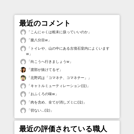
最近のコメント
「
こんにゃくは粗末に扱っていいのか
」
「
腹八分目w
」
「
トイレや、山の中にある古墳石室内によくいます
w
」
「
向こうへ行きましょうw
」
「
渡部が抜けてるぞ
」
「
北野武は「コマネチ、コマネチー」
」
「
キャトルミューティレーション(泣)
」
「
おふくろの味w
」
「
肉を含め、全てが消しズミに(泣)
」
「
切ない…(泣)
」
最近の評価されている職人