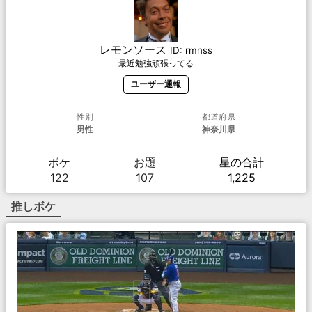
レモンソース
ID:
rmnss
最近勉強頑張ってる
ユーザー通報
性別
都道府県
男性
神奈川県
ボケ
お題
星の合計
122
107
1,225
推しボケ