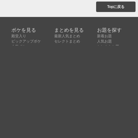
Topに戻る
ボケを見る
まとめを見る
お題を探す
殿堂入り
最新人気まとめ
新着お題
ピックアップボケ
セレクトまとめ
人気お題
人気ボケ
セレクトお題
注目ボケ
人気タグ
急上昇ボケ
新着ボケ
セレクト
タグ
ご利用について
ボケてについて
使い方
利用規約
よくある質問
クッキーの利用について
お問い合わせ
広告掲載について
運営会社