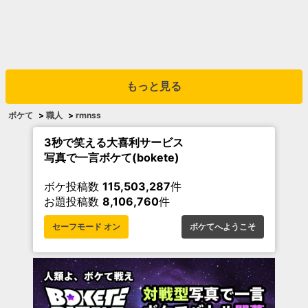
もっと見る
ボケて
>
職人
>
rmnss
3秒で笑える大喜利サービス
写真で一言ボケて(bokete)
ボケ投稿数
115,503,287
件
お題投稿数
8,106,760
件
セーフモード オン
ボケてへようこそ