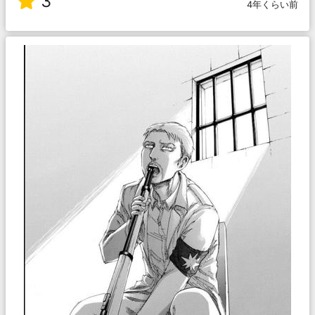
3
4年くらい前