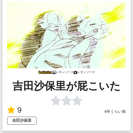
レモンソース
レモンソース
吉田沙保里が屁こいた
9
4年くらい前
吉田沙保里