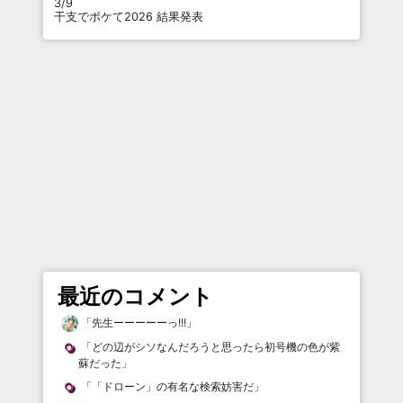
3/9
干支でボケて2026 結果発表
最近のコメント
「
先生ーーーーーっ!!!
」
「
どの辺がシソなんだろうと思ったら初号機の色が紫
蘇だった
」
「
「ドローン」の有名な検索妨害だ
」