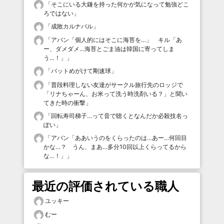
「
そこにいる大鎌を持った何かが気になって勉強どこ
ろではない
」
「
成敗カルナバル
」
「
アバン「個人的にはそこに海苔を…」 キル「あ
ー、ダメダメ…海苔とごま油は韓国に寄ってしま
う…！」
」
「
バットめがけて剛速球
」
「
普段料理しない友達がサークル旅行先のロッジで
「リナちゃーん、お米って洗う時洗剤いる？」と聞い
てきた時の衝撃
」
「
回転寿司梯子…って音で聴くとなんだか必殺技名っ
ぽい
」
「
アバン「ああいうのをくらったのは…あー…何回目
かな…？ うん、まあ…多分10回以上くらってるから
な…！」
」
最近の評価されている職人
ユッキー
むー