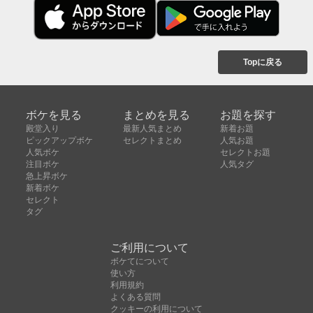
Topに戻る
ボケを見る
まとめを見る
お題を探す
殿堂入り
最新人気まとめ
新着お題
ピックアップボケ
セレクトまとめ
人気お題
人気ボケ
セレクトお題
注目ボケ
人気タグ
急上昇ボケ
新着ボケ
セレクト
タグ
ご利用について
ボケてについて
使い方
利用規約
よくある質問
クッキーの利用について