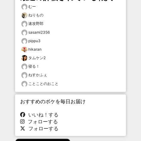
むー
ねりもの
速攻野郎
sasami2356
pippu3
hikaran
タムケン2
寝る！
ねすかふぇ
ことことのおこと
おすすめのボケを毎日お届け
いいね！する
フォローする
フォローする