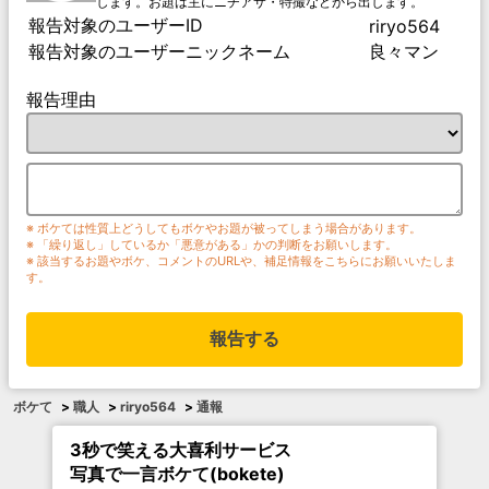
します。お題は主にニチアサ・特撮などから出します。
報告対象のユーザーID
riryo564
報告対象のユーザーニックネーム
良々マン
報告理由
※ ボケては性質上どうしてもボケやお題が被ってしまう場合があります。
※ 「繰り返し」しているか「悪意がある」かの判断をお願いします。
※ 該当するお題やボケ、コメントのURLや、補足情報をこちらにお願いいたしま
す。
報告する
ボケて
>
職人
>
riryo564
>
通報
3秒で笑える大喜利サービス
写真で一言ボケて(bokete)