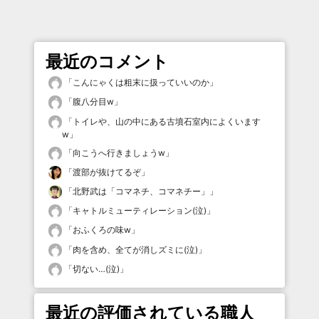
最近のコメント
「
こんにゃくは粗末に扱っていいのか
」
「
腹八分目w
」
「
トイレや、山の中にある古墳石室内によくいます
w
」
「
向こうへ行きましょうw
」
「
渡部が抜けてるぞ
」
「
北野武は「コマネチ、コマネチー」
」
「
キャトルミューティレーション(泣)
」
「
おふくろの味w
」
「
肉を含め、全てが消しズミに(泣)
」
「
切ない…(泣)
」
最近の評価されている職人