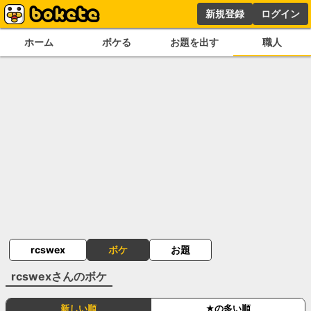
新規登録
ログイン
ホーム
ボケる
お題を出す
職人
rcswex
ボケ
お題
rcswex
さんのボケ
新しい順
★の多い順