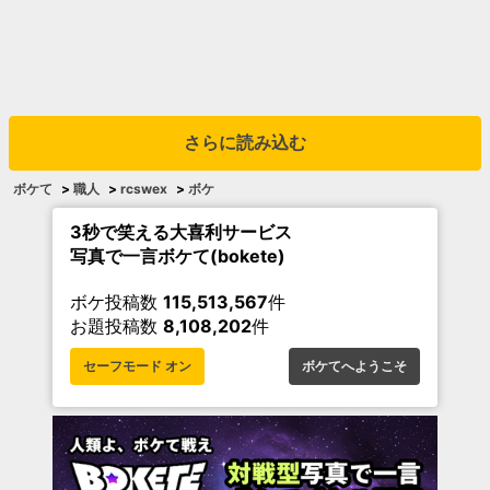
さらに読み込む
ボケて
>
職人
>
rcswex
>
ボケ
3秒で笑える大喜利サービス
写真で一言ボケて(bokete)
ボケ投稿数
115,513,567
件
お題投稿数
8,108,202
件
セーフモード オン
ボケてへようこそ