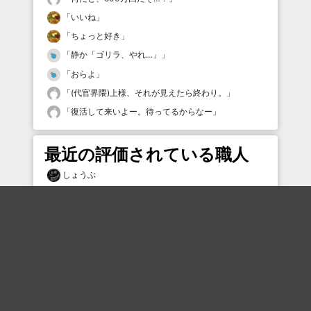
「
いいね
」
「
ちょっと好き
」
「
静か「ゴリラ、やれ…」
」
「
おらよ
」
「
(代官界隈)上様、それが見えたら終わり。
」
「
復活して来いよー。待ってるからなー
」
最近の評価されている職人
しょうぶ
しょうぶ
しょうぶ
しょうぶ
クラウン
しょうぶ
しょうぶ
しょうぶ