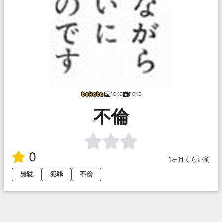
FCKD
FCKD
不倫
0
1ヶ月くらい前
無駄
犯罪
不倫