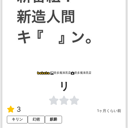
亜多魔漆黒斎
亜多魔漆黒斎
リ
3
1ヶ月くらい前
キリン
幻術
麒麟