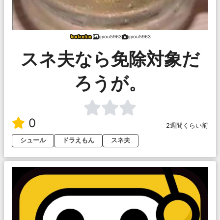
gyou5963
gyou5963
スネ夫なら免除対象だ
ろうが。
0
2週間くらい前
シュール
ドラえもん
スネ夫