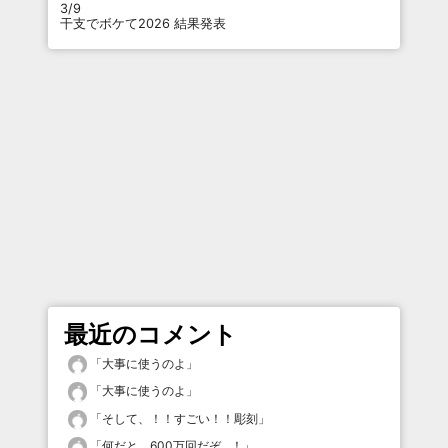
3/9
干支でボケて2026 結果発表
最近のコメント
「
大事に使うのよ
」
「
大事に使うのよ
」
「
そして、！！すごい！！彫刻
」
「
何だと、600万回だぞ…！
」