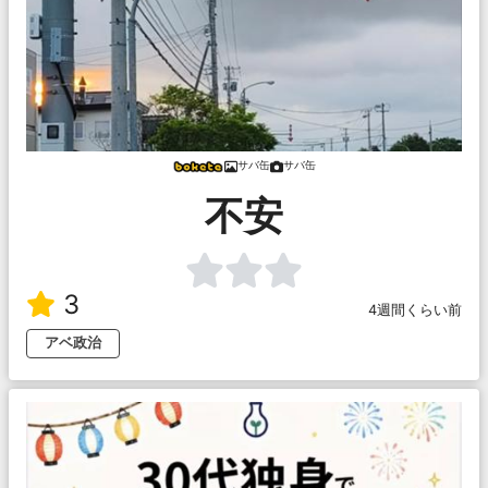
サバ缶
サバ缶
不安
3
4週間くらい前
アベ政治