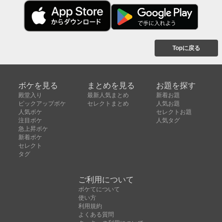
Topに戻る
ボケを見る
まとめを見る
お題を探す
殿堂入り
最新人気まとめ
新着お題
ピックアップボケ
セレクトまとめ
人気お題
人気ボケ
セレクトお題
注目ボケ
人気タグ
急上昇ボケ
新着ボケ
セレクト
タグ
ご利用について
ボケてについて
使い方
利用規約
よくある質問