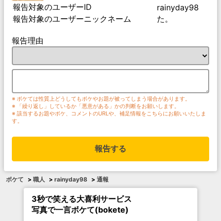
報告対象のユーザーID
rainyday98
報告対象のユーザーニックネーム
た。
報告理由
※ ボケては性質上どうしてもボケやお題が被ってしまう場合があります。
※ 「繰り返し」しているか「悪意がある」かの判断をお願いします。
※ 該当するお題やボケ、コメントのURLや、補足情報をこちらにお願いいたしま
す。
報告する
ボケて
>
職人
>
rainyday98
>
通報
3秒で笑える大喜利サービス
写真で一言ボケて(bokete)