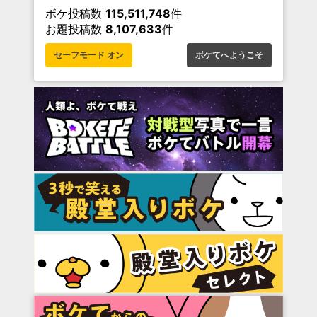
ボケ投稿数
115,511,748
件
お題投稿数
8,107,633
件
セーフモード オン
ボケてへようこそ