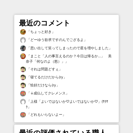
最近のコメント
「
ちょっと好き
」
「
どーゆう欲求ですのんでござるよ
」
「
思い出して笑ってしまったので星を増やしました
」
「
まこと「人の事言えるのか？今日は帰るか…」 美
奈子「何なのよ（怒）」
」
「
それは問題どすぇ
」
「
寝てるだけだから(ry
」
「
恰好だけなら(ry
」
「
↓成仏してクレメンス
」
「
上様「よいではないか♡よいではないか♡」(ｻｸｻ
ｸ
」
「
どれもいらないよー
」
最近の評価されている職人