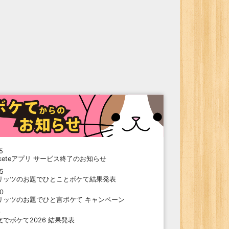
5
oketeアプリ サービス終了のお知らせ
15
リッツのお題でひとことボケて結果発表
10
リッツのお題でひと言ボケて キャンペーン
9
支でボケて2026 結果発表