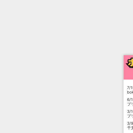
7/1
b
6/
プ
3/
プ
3/
干