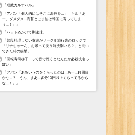
「
成敗カルナバル
」
「
アバン「個人的にはそこに海苔を…」 キル「あ
ー、ダメダメ…海苔とごま油は韓国に寄ってしま
う…！」
」
「
バットめがけて剛速球
」
「
普段料理しない友達がサークル旅行先のロッジで
「リナちゃーん、お米って洗う時洗剤いる？」と聞い
てきた時の衝撃
」
「
回転寿司梯子…って音で聴くとなんだか必殺技名っ
ぽい
」
「
アバン「ああいうのをくらったのは…あー…何回目
かな…？ うん、まあ…多分10回以上くらってるから
な…！」
」