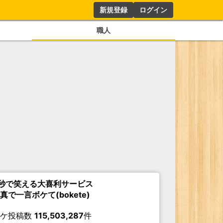
新規登録
ログイン
職人
秒で笑える大喜利サービス
真で一言ボケて(bokete)
ボケ投稿数
115,503,287
件