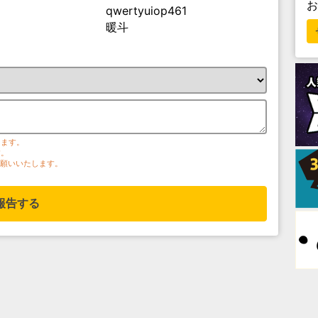
qwertyuiop461
暖斗
ります。
す。
お願いいたします。
報告する