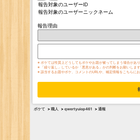
報告対象のユーザーID
報告対象のユーザーニックネーム
報告理由
※ ボケては性質上どうしてもボケやお題が被ってしまう場合があ
※ 「繰り返し」しているか「悪意がある」かの判断をお願いしま
※ 該当するお題やボケ、コメントのURLや、補足情報をこちらに
ボケて
>
職人
>
qwertyuiop461
>
通報