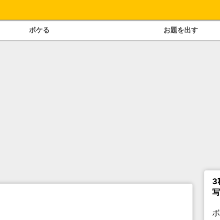
ボケる
お題を出す
3
写