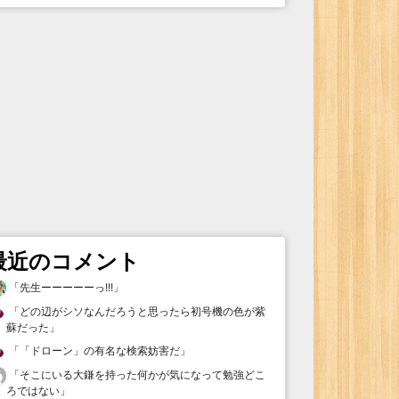
最近のコメント
「
先生ーーーーーっ!!!
」
「
どの辺がシソなんだろうと思ったら初号機の色が紫
蘇だった
」
「
「ドローン」の有名な検索妨害だ
」
「
そこにいる大鎌を持った何かが気になって勉強どこ
ろではない
」