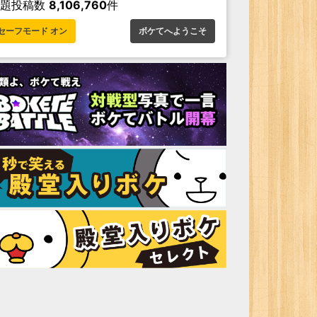
お題投稿数
8,106,760
件
セーフモード オン
ボケてへようこそ