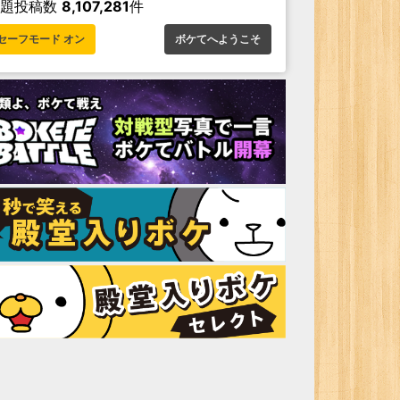
お題投稿数
8,107,281
件
セーフモード オン
ボケてへようこそ