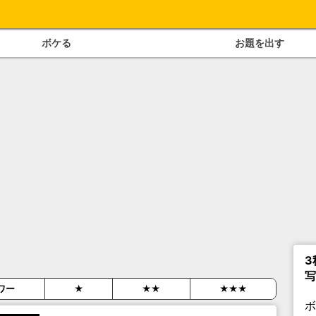
ボケる
お題を出す
3
写
ワー
★
★★
★★★