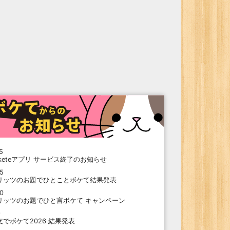
5
oketeアプリ サービス終了のお知らせ
15
リッツのお題でひとことボケて結果発表
10
リッツのお題でひと言ボケて キャンペーン
9
支でボケて2026 結果発表