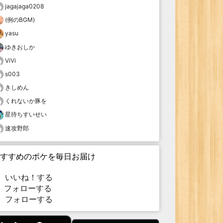
jagajaga0208
(例のBGM)
yasu
ゆきおしか
ViVi
s003
きしめん
くれないか豚を
星待ちすいせい
速攻野郎
すすめのボケを毎日お届け
いいね！する
フォローする
フォローする