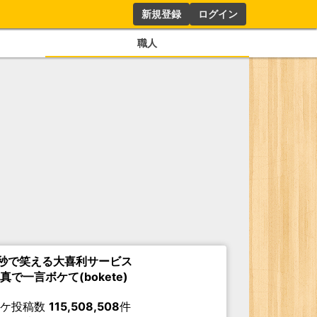
新規登録
ログイン
職人
秒で笑える大喜利サービス
真で一言ボケて(bokete)
ボケ投稿数
115,508,508
件