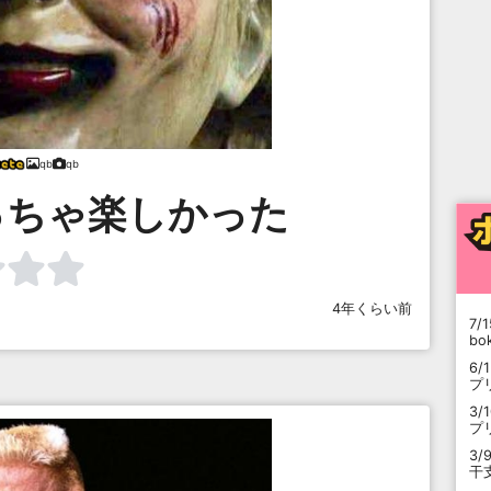
qb
qb
っちゃ楽しかった
4年くらい前
7/1
b
6/
プ
3/
プ
3/
干