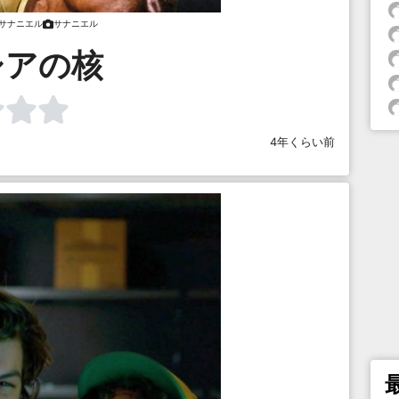
サナニエル
サナニエル
シアの核
4年くらい前