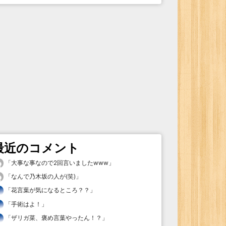
最近のコメント
「
大事な事なので2回言いましたwww
」
「
なんで乃木坂の人が(笑)
」
「
花言葉が気になるところ？？
」
「
手術はよ！
」
「
ザリガ菜、褒め言葉やったん！？
」