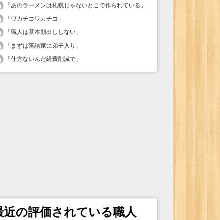
「
あのラーメンは札幌じゃないとこで作られている
」
「
ワカチコワカチコ
」
「
職人は基本顔出ししない
」
「
まずは落語家に弟子入り
」
「
仕方ないんだ経費削減で
」
最近の評価されている職人