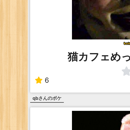
猫カフェめ
6
qb
さんのボケ