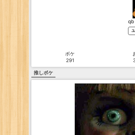
qb
ユ
ボケ
291
推しボケ