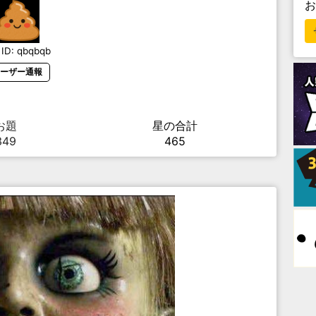
ID:
qbqbqb
ーザー通報
お題
星の合計
349
465