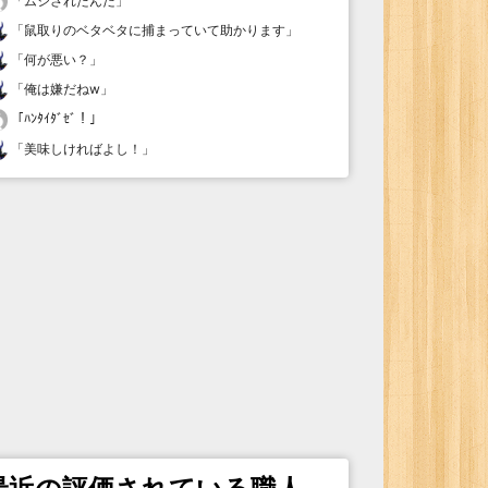
「
ムシされたんだ
」
「
鼠取りのベタベタに捕まっていて助かります
」
「
何が悪い？
」
「
俺は嫌だねw
」
「
ﾊﾝﾀｲﾀﾞｾﾞ！
」
「
美味しければよし！
」