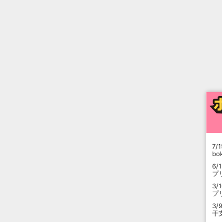
7/1
b
6/
プ
3/
プ
3/
干