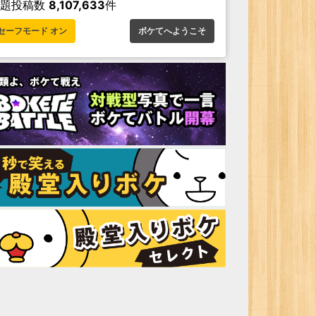
お題投稿数
8,107,633
件
セーフモード オン
ボケてへようこそ