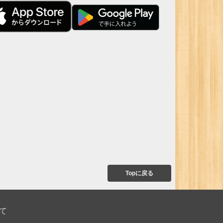
Topに戻る
て