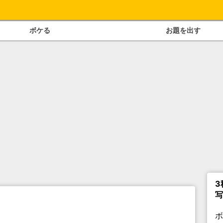
ボケる
お題を出す
3
写