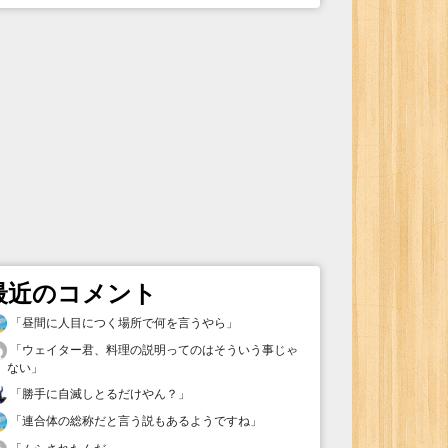
最近のコメント
「
昼間に人目につく場所で何を言うやら
」
「
ウェイター君、料理の説明ってのはそういう事じゃ
ない
」
「
勝手に自滅しとるだけやん？
」
「
連合体の総称だと言う説もあるようですね
」