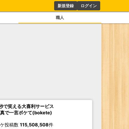
新規登録
ログイン
職人
秒で笑える大喜利サービス
真で一言ボケて(bokete)
ボケ投稿数
115,508,508
件