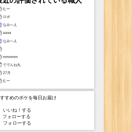
最近の評価されている職人
むー
ロボ
なみへえ
aaaa
なみへえ
mmmmm
ででんね丸
27月
むー
すすめのボケを毎日お届け
いいね！する
フォローする
フォローする