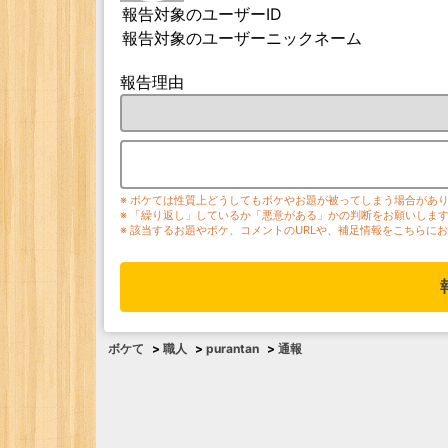
報告対象のユーザーID
報告対象のユーザーニックネーム
報告理由
※ ボケては性質上どうしてもボケやお題が被ってしまう場合があ
※ 「繰り返し」しているか「悪意がある」かの判断をお願いしま
※ 該当するお題やボケ、コメントのURLや、補足情報をこちらに
ボケて
>
職人
>
purantan
>
通報