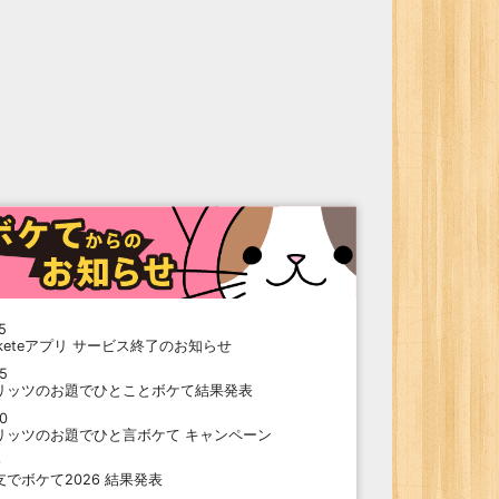
5
oketeアプリ サービス終了のお知らせ
15
リッツのお題でひとことボケて結果発表
10
リッツのお題でひと言ボケて キャンペーン
9
支でボケて2026 結果発表