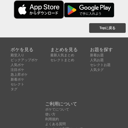
Topに戻る
ボケを見る
まとめを見る
お題を探す
殿堂入り
最新人気まとめ
新着お題
ピックアップボケ
セレクトまとめ
人気お題
人気ボケ
セレクトお題
注目ボケ
人気タグ
急上昇ボケ
新着ボケ
セレクト
タグ
ご利用について
ボケてについて
使い方
利用規約
よくある質問