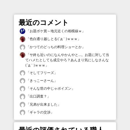
最近のコメント
「
お題ボケ賞～地元近くの相模線ｗ
」
「
色白通り越しとる(´д｀)ｗｗｗ
」
「
かつてのどっちの料理ショーとか
」
「
サ終も近いのになんやかんやと…。お題に対して当
てハメたとしても成立やろ？あんまり気にしなさんな
(´д｀)ｗｗｗ
」
「
そしてフリーズ
」
「
きっこーさーん
」
「
そんな世の中じゃポイズン
」
「
出口調査？
」
「
兄弟が出来ました
」
「
ギャラの交渉
」