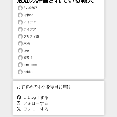
最近の評価されている職人
Syu0607
upjhon
アイデア
アイデア
プリティ慶
六助
tsgs
寝る！
mmmmm
bokkk
おすすめのボケを毎日お届け
いいね！する
フォローする
フォローする