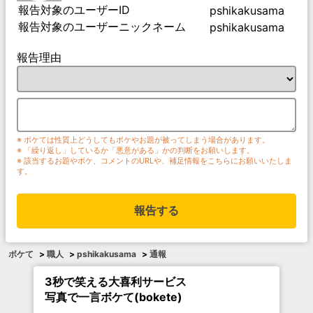
報告対象のユーザーID
pshikakusama
報告対象のユーザーニックネーム
pshikakusama
報告理由
※ ボケては性質上どうしてもボケやお題が被ってしまう場合があります。
※ 「繰り返し」しているか「悪意がある」かの判断をお願いします。
※ 該当するお題やボケ、コメントのURLや、補足情報をこちらにお願いいたしま
す。
報告する
ボケて
>
職人
>
pshikakusama
>
通報
3秒で笑える大喜利サービス
写真で一言ボケて(bokete)