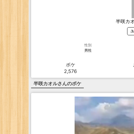
半咲カ
ユ
性別
男性
ボケ
2,576
半咲カオル
さんのボケ