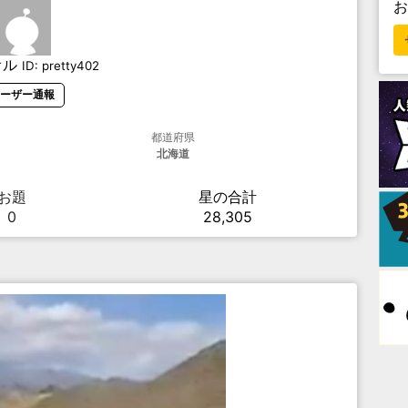
オル
ID:
pretty402
ーザー通報
都道府県
北海道
お題
星の合計
0
28,305