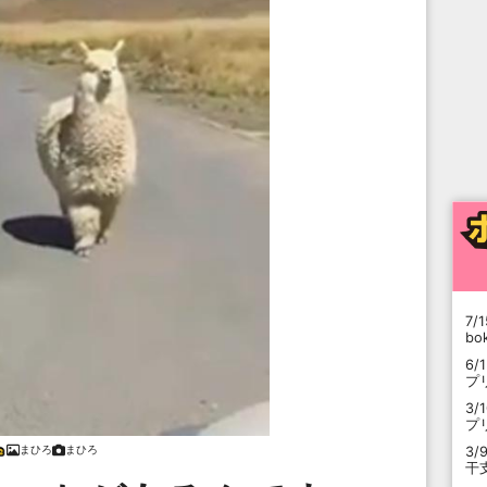
7/1
b
6/
プ
3/
プ
まひろ
まひろ
3/
干