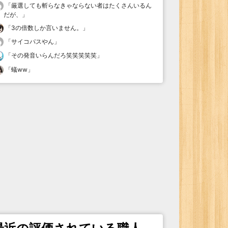
「
厳選しても斬らなきゃならない者はたくさんいるん
だが、
」
「
3の倍数しか言いません。
」
「
サイコパスやん
」
「
その発音いらんだろ笑笑笑笑笑
」
「
蟻ww
」