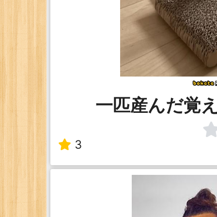
一匹産んだ覚
3