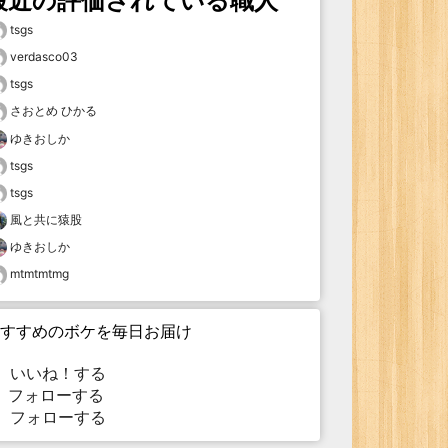
最近の評価されている職人
tsgs
verdasco03
tsgs
さおとめ ひかる
ゆきおしか
tsgs
tsgs
風と共に猿股
ゆきおしか
mtmtmtmg
すすめのボケを毎日お届け
いいね！する
フォローする
フォローする