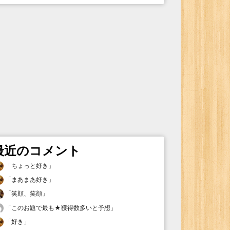
最近のコメント
「
ちょっと好き
」
「
まあまあ好き
」
「
笑顔、笑顔
」
「
このお題で最も★獲得数多いと予想
」
「
好き
」