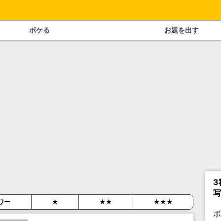
ボケる
お題を出す
3
写
ワー
★
★★
★★★