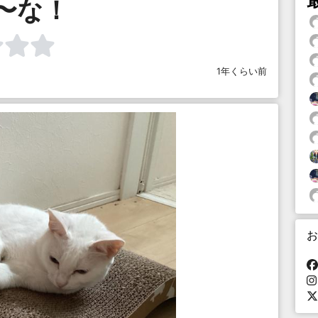
〜な！
1年くらい前
お