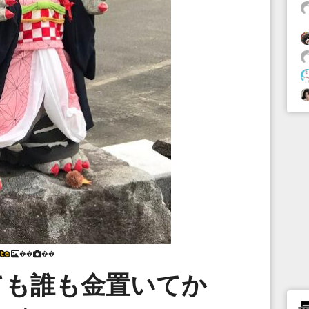
��
��
ても誰も金置いてか