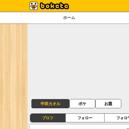
ホーム
半咲カオル
ボケ
お題
プロフ
フォロー
フォロ