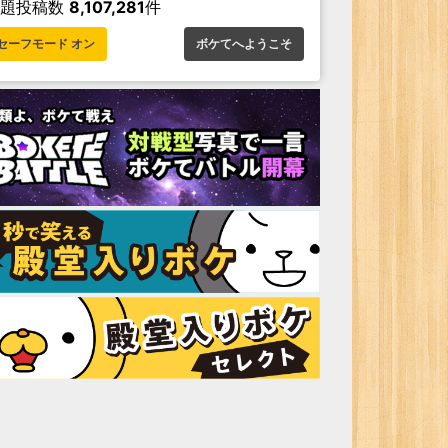
お題投稿数
8,107,281
件
セーフモード オン
ボケてへようこそ