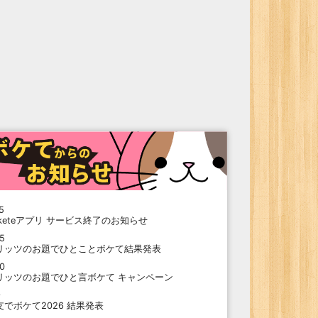
5
oketeアプリ サービス終了のお知らせ
15
リッツのお題でひとことボケて結果発表
10
リッツのお題でひと言ボケて キャンペーン
9
支でボケて2026 結果発表