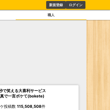
新規登録
ログイン
職人
秒で笑える大喜利サービス
真で一言ボケて(bokete)
ボケ投稿数
115,508,508
件