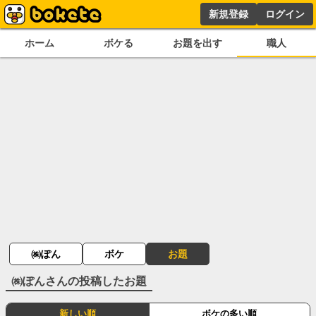
新規登録
ログイン
ホーム
ボケる
お題を出す
職人
㈱ぽん
ボケ
お題
㈱ぽん
さんの投稿したお題
新しい順
ボケの多い順