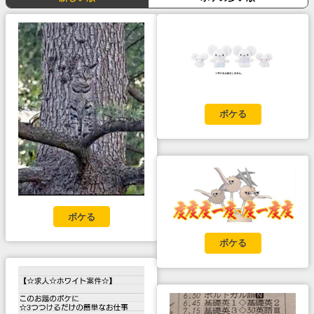
ボケる
ボケる
ボケる