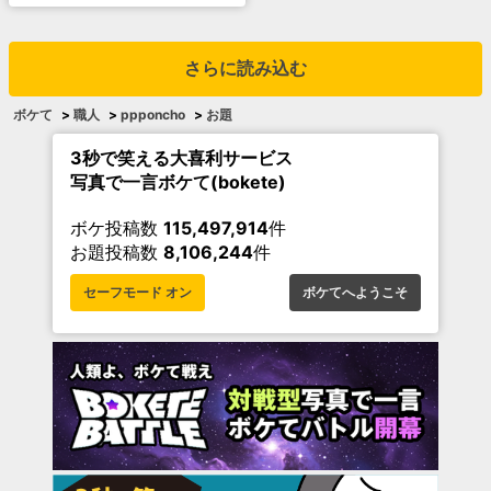
さらに読み込む
ボケて
>
職人
>
ppponcho
>
お題
3秒で笑える大喜利サービス
写真で一言ボケて(bokete)
ボケ投稿数
115,497,914
件
お題投稿数
8,106,244
件
セーフモード オン
ボケてへようこそ