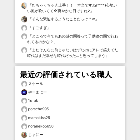
「
むちゃくちゃ☆上手！！ 本当ですね(*^^*)心地い
い風が吹いてて☆爽やかな日ですね♪
」
「
そんな緊迫するようなことだっけ？w
」
「
すごすぎ
」
「
ところで今でもあの謎の問答って子供達の間で行わ
れてるのかな？
」
「
まだそんなに前じゃないはずなのにアレで笑えてた
時代はまだ幸せな時代だった…と思ってしまう
」
最近の評価されている職人
スケール
やーまにー
1o_ok
porsche995
mamakiss25
noraneko5656
じょにー