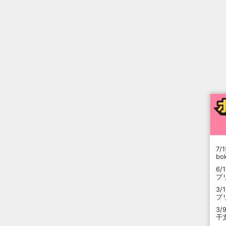
7/1
b
6/
プ
3/
プ
3/
干