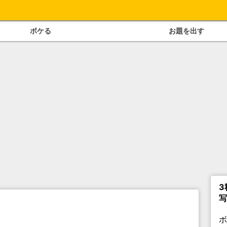
ボケる
お題を出す
3
写