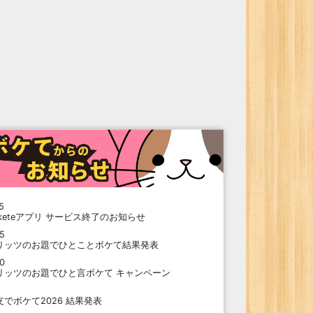
5
oketeアプリ サービス終了のお知らせ
15
リッツのお題でひとことボケて結果発表
10
リッツのお題でひと言ボケて キャンペーン
9
支でボケて2026 結果発表