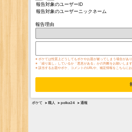
報告対象のユーザーID
報告対象のユーザーニックネーム
報告理由
※ ボケては性質上どうしてもボケやお題が被ってしまう場合があ
※ 「繰り返し」しているか「悪意がある」かの判断をお願いしま
※ 該当するお題やボケ、コメントのURLや、補足情報をこちらに
ボケて
>
職人
>
polka24
>
通報