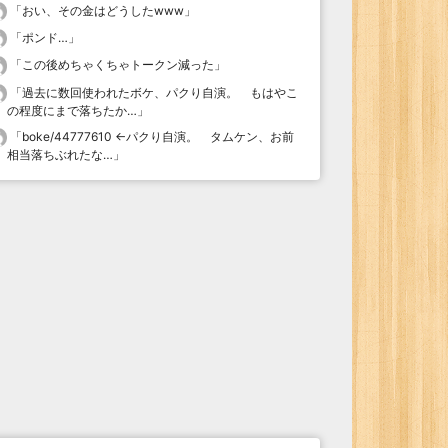
「
おい、その金はどうしたwww
」
「
ポンド…
」
「
この後めちゃくちゃトークン減った
」
「
過去に数回使われたボケ、パクり自演。 もはやこ
の程度にまで落ちたか…
」
「
boke/44777610 ←パクり自演。 タムケン、お前
相当落ちぶれたな…
」