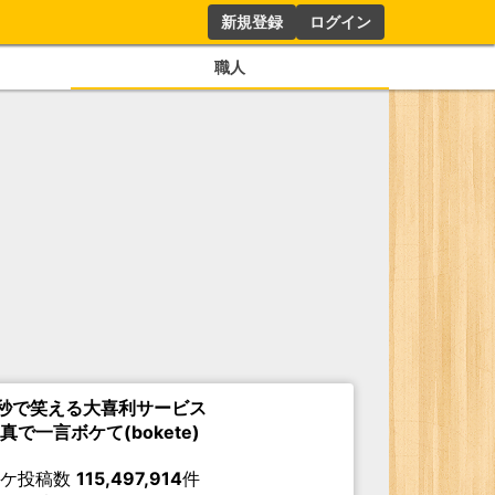
新規登録
ログイン
職人
秒で笑える大喜利サービス
真で一言ボケて(bokete)
ボケ投稿数
115,497,914
件