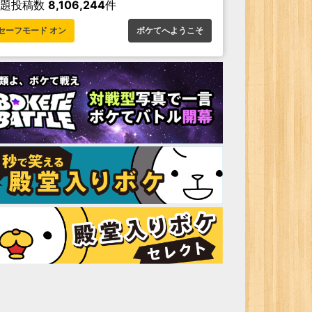
お題投稿数
8,106,244
件
セーフモード オン
ボケてへようこそ