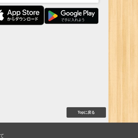
Topに戻る
て