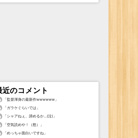
最近のコメント
「
監督渾身の最新作wwwwww
」
「
ガラケぐらいでは
」
「
シャアねぇ、諦めるか…(泣)
」
「
空気読めや！（怒）
」
「
めっちゃ面白いですね
」