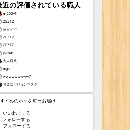
最近の評価されている職人
n-202号
ZEZTZ
mmmmm
ZEZTZ
ZEZTZ
jakrak
大人店長
tsgs
wwwwwwwww7
甘楽@ピジョンマスク
すすめのボケを毎日お届け
いいね！する
フォローする
フォローする