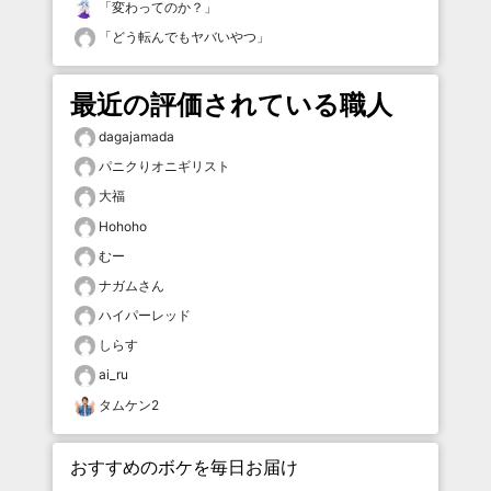
「
変わってのか？
」
「
どう転んでもヤバいやつ
」
最近の評価されている職人
dagajamada
パニクりオニギリスト
大福
Hohoho
むー
ナガムさん
ハイパーレッド
しらす
ai_ru
タムケン2
おすすめのボケを毎日お届け