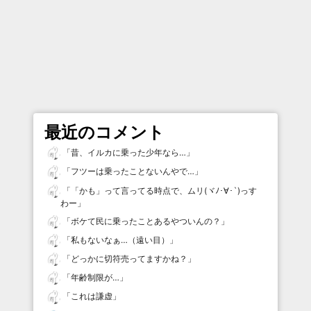
最近のコメント
「
昔、イルカに乗った少年なら…
」
「
フツーは乗ったことないんやで…
」
「
「かも」って言ってる時点で、ムリ(ヾﾉ･∀･`)っす
わー
」
「
ボケて民に乗ったことあるやついんの？
」
「
私もないなぁ…（遠い目）
」
「
どっかに切符売ってますかね？
」
「
年齢制限が…
」
「
これは謙虚
」