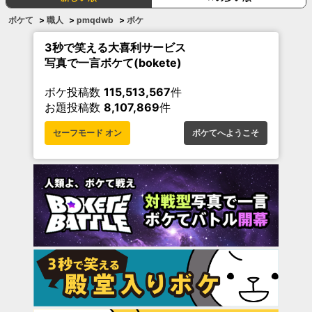
ボケて
>
職人
>
pmqdwb
>
ボケ
3秒で笑える大喜利サービス
写真で一言ボケて(bokete)
ボケ投稿数
115,513,567
件
お題投稿数
8,107,869
件
セーフモード オン
ボケてへようこそ