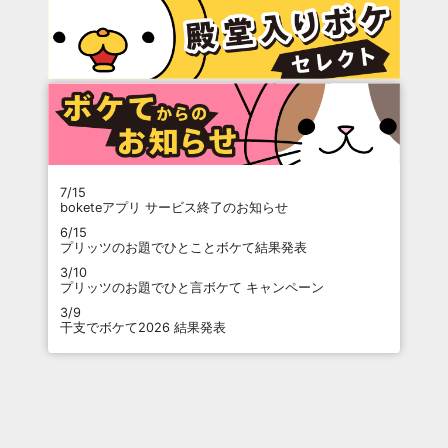
7/15
boketeアプリ サービス終了のお知らせ
6/15
プリッツのお題でひとことボケて結果発表
3/10
プリッツのお題でひと言ボケて キャンペーン
3/9
干支でボケて2026 結果発表