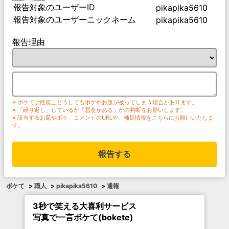
報告対象のユーザーID
pikapika5610
報告対象のユーザーニックネーム
pikapika5610
報告理由
※ ボケては性質上どうしてもボケやお題が被ってしまう場合があります。
※ 「繰り返し」しているか「悪意がある」かの判断をお願いします。
※ 該当するお題やボケ、コメントのURLや、補足情報をこちらにお願いいたしま
す。
報告する
ボケて
>
職人
>
pikapika5610
>
通報
3秒で笑える大喜利サービス
写真で一言ボケて(bokete)