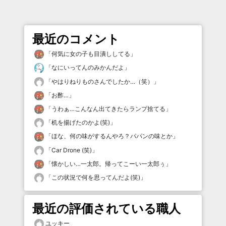
最近のコメント
「
何気に女の子も目潰ししてる
」
「
なにいってんのみかんだよ
」
「
やはりねりものさんでしたか…（笑）
」
「
お酢…
」
「
うわぁ…こんなん出てきたらランプ捨てる
」
「
机を揚げたのかよ(笑)
」
「
ほな、何の味がするんやろ？パパンの味とか
」
「
Car Drone (笑)
」
「
懐かしい…一太郎。帰ってこーい一太郎ぅ
」
「
この状況で何を思ってんだよ(笑)
」
最近の評価されている職人
ユッキー