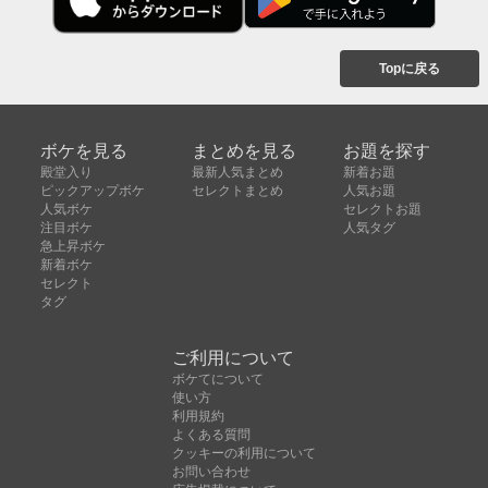
Topに戻る
ボケを見る
まとめを見る
お題を探す
殿堂入り
最新人気まとめ
新着お題
ピックアップボケ
セレクトまとめ
人気お題
人気ボケ
セレクトお題
注目ボケ
人気タグ
急上昇ボケ
新着ボケ
セレクト
タグ
ご利用について
ボケてについて
使い方
利用規約
よくある質問
クッキーの利用について
お問い合わせ