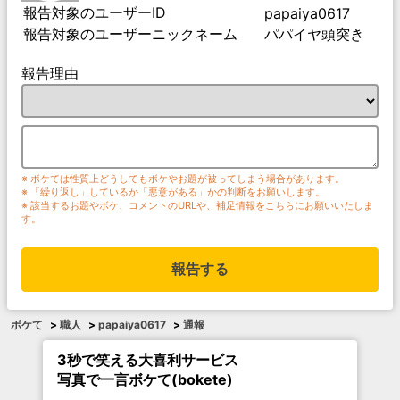
報告対象のユーザーID
papaiya0617
報告対象のユーザーニックネーム
パパイヤ頭突き
報告理由
※ ボケては性質上どうしてもボケやお題が被ってしまう場合があります。
※ 「繰り返し」しているか「悪意がある」かの判断をお願いします。
※ 該当するお題やボケ、コメントのURLや、補足情報をこちらにお願いいたしま
す。
報告する
ボケて
>
職人
>
papaiya0617
>
通報
3秒で笑える大喜利サービス
写真で一言ボケて(bokete)