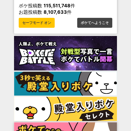
ボケ投稿数
115,511,748
件
お題投稿数
8,107,633
件
セーフモード オン
ボケてへようこそ