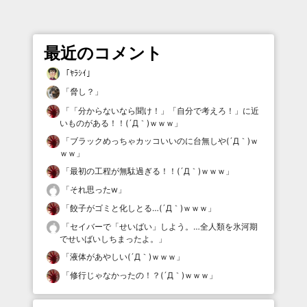
最近のコメント
「
ﾔﾗｼｲ
」
「
脅し？
」
「
「分からないなら聞け！」「自分で考えろ！」に近
いものがある！！(´Д｀)ｗｗｗ
」
「
ブラックめっちゃカッコいいのに台無しや(´Д｀)ｗ
ｗｗ
」
「
最初の工程が無駄過ぎる！！(´Д｀)ｗｗｗ
」
「
それ思ったw
」
「
餃子がゴミと化しとる…(´Д｀)ｗｗｗ
」
「
セイバーで「せいばい」しよう。…全人類を氷河期
でせいばいしちまったよ。
」
「
液体があやしい(´Д｀)ｗｗｗ
」
「
修行じゃなかったの！？(´Д｀)ｗｗｗ
」