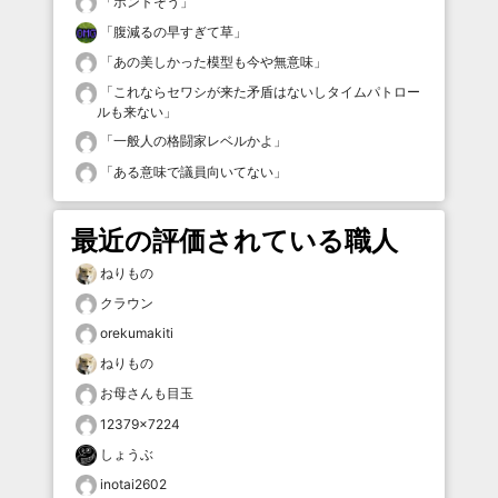
「
ホントそう
」
「
腹減るの早すぎて草
」
「
あの美しかった模型も今や無意味
」
「
これならセワシが来た矛盾はないしタイムパトロー
ルも来ない
」
「
一般人の格闘家レベルかよ
」
「
ある意味で議員向いてない
」
最近の評価されている職人
ねりもの
クラウン
orekumakiti
ねりもの
お母さんも目玉
12379×7224
しょうぶ
inotai2602