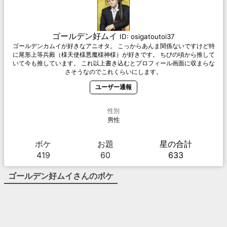
ゴールデン好ムイ
ID:
osigatoutoi37
ゴールデンカムイが好きなアニオタ。 こっからあんま関係ないですけど特
に尾形上等兵殿（様天使様悪魔様神様）が好きです。 ちびの頃から推して
いて今も推しています。 これ以上書き込むとプロフィール画面に収まらな
さそうなのでこれくらいにします。
ユーザー通報
性別
男性
ボケ
お題
星の合計
419
60
633
ゴールデン好ムイ
さんのボケ