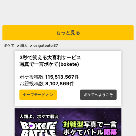
もっと見る
ボケて
>
職人
>
osigatoutoi37
3秒で笑える大喜利サービス
写真で一言ボケて(bokete)
ボケ投稿数
115,513,567
件
お題投稿数
8,107,869
件
セーフモード オン
ボケてへようこそ